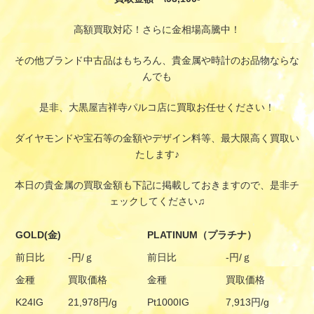
高額買取対応！さらに金相場高騰中！
その他ブランド中古品はもちろん、貴金属や時計のお品物ならな
んでも
是非、大黒屋吉祥寺パルコ店に買取お任せください！
ダイヤモンドや宝石等の金額やデザイン料等、最大限高く買取い
たします♪
本日の貴金属の買取金額も下記に掲載しておきますので、是非チ
ェックしてください♫
GOLD(金)
PLATINUM（プラチナ）
前日比
-円/ｇ
前日比
-円/ｇ
金種
買取価格
金種
買取価格
K24IG
21,978円/g
Pt1000IG
7,913円/g