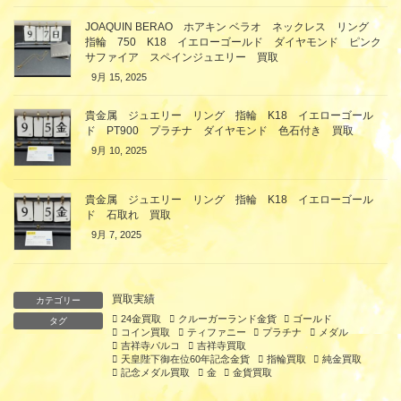
JOAQUIN BERAO ホアキン ベラオ ネックレス リング
指輪 750 K18 イエローゴールド ダイヤモンド ピンク
サファイア スペインジュエリー 買取
9月 15, 2025
貴金属 ジュエリー リング 指輪 K18 イエローゴール
ド PT900 プラチナ ダイヤモンド 色石付き 買取
9月 10, 2025
貴金属 ジュエリー リング 指輪 K18 イエローゴール
ド 石取れ 買取
9月 7, 2025
買取実績
カテゴリー
24金買取
クルーガーランド金貨
ゴールド
タグ
コイン買取
ティファニー
プラチナ
メダル
吉祥寺パルコ
吉祥寺買取
天皇陛下御在位60年記念金貨
指輪買取
純金買取
記念メダル買取
金
金貨買取