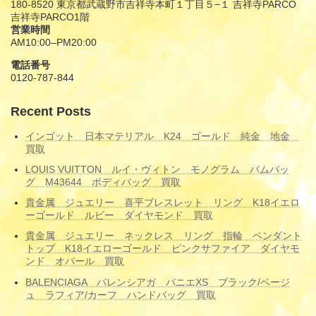
180-8520 東京都武蔵野市吉祥寺本町１丁目５−１ 吉祥寺PARCO
吉祥寺PARCO1階
営業時間
AM10:00–PM20:00
電話番号
0120-787-844
Recent Posts
インゴット 日本マテリアル K24 ゴールド 純金 地金
買取
LOUIS VUITTON ルイ・ヴィトン モノグラム バムバッ
グ M43644 ボディバッグ 買取
貴金属 ジュエリー 喜平ブレスレット リング K18イエロ
ーゴールド ルビー ダイヤモンド 買取
貴金属 ジュエリー ネックレス リング 指輪 ペンダント
トップ K18イエローゴールド ピンクサファイア ダイヤモ
ンド オパール 買取
BALENCIAGA バレンシアガ パニエXS ブラック/ベージ
ュ ラフィア/カーフ ハンドバッグ 買取