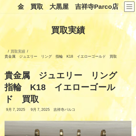
コ
ナ
金 買取 大黒屋 吉祥寺Parco店
ン
ビ
テ
ゲ
ン
ー
ツ
シ
買取実績
へ
ョ
ス
ン
キ
に
ッ
移
プ
動
買取実績
貴金属 ジュエリー リング 指輪 K18 イエローゴールド 買取
貴金属 ジュエリー リング
指輪 K18 イエローゴール
ド 買取
最
9月 7, 2025
9月 7, 2025
吉祥寺パルコ
終
更
新
日
時