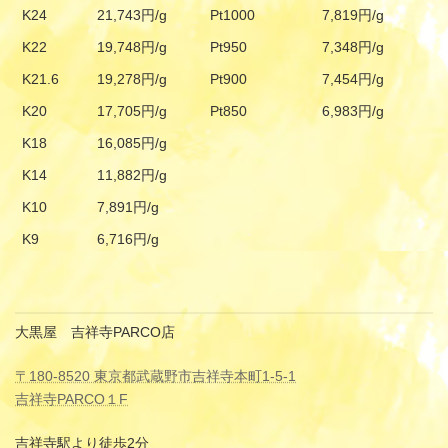
K24
21,743円/g
Pt1000
7,819円/g
K22
19,748円/g
Pt950
7,348円/g
K21.6
19,278円/g
Pt900
7,454円/g
K20
17,705円/g
Pt850
6,983円/g
K18
16,085円/g
K14
11,882円/g
K10
7,891円/g
K9
6,716円/g
大黒屋 吉祥寺PARCO店
〒180-8520 東京都武蔵野市吉祥寺本町1-5-1
吉祥寺PARCO１F
吉祥寺駅より徒歩2分