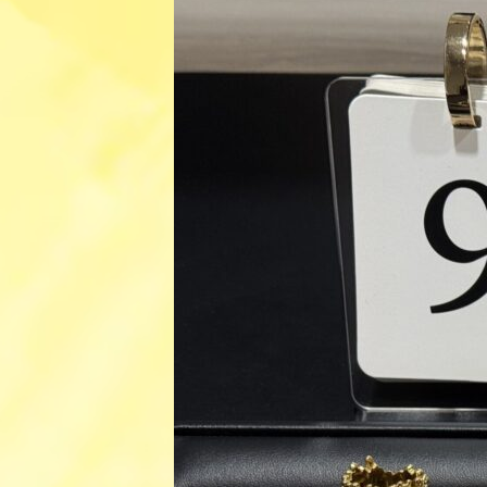
日
時
: