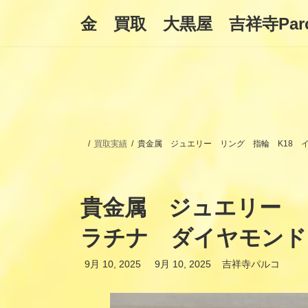
コ
ナ
金 買取 大黒屋 吉祥寺Par
ン
ビ
テ
ゲ
ン
ー
ツ
シ
へ
ョ
ス
ン
キ
に
ッ
移
プ
動
買取実績
貴金属 ジュエリー リング 指輪 K18 
貴金属 ジュエリー リ
ラチナ ダイヤモンド
最
9月 10, 2025
9月 10, 2025
吉祥寺パルコ
終
更
新