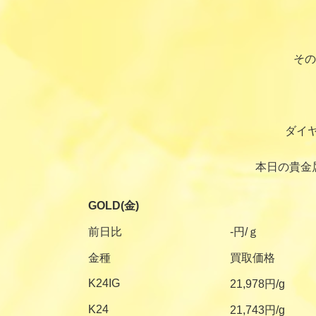
その
ダイ
本日の貴金
GOLD(金)
前日比
-円/ｇ
金種
買取価格
K24IG
21,978円/g
K24
21,743円/g