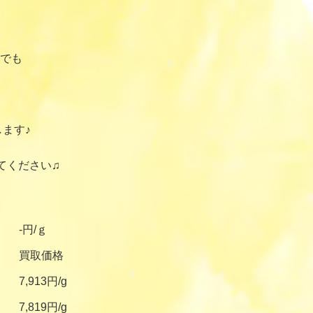
でも
ます♪
てください♫
-円/ｇ
買取価格
7,913円/g
7,819円/g