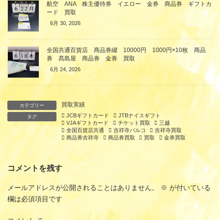
航空 ANA 株主優待券 イエロー 金券 商品券 ギフトカ
ード 買取
6月 30, 2026
全国共通百貨店 商品券綴 10000円 1000円×10枚 商品
券 髙島屋 商品券 金券 買取
6月 24, 2026
買取実績
カテゴリー
JCBギフトカード
JTBナイスギフト
タグ
VJAギフトカード
チケット買取
三越
全国百貨店共通
吉祥寺パルコ
吉祥寺買取
商品券吉祥寺
商品券買取
買取
金券買取
コメントを残す
メールアドレスが公開されることはありません。
※
が付いている
欄は必須項目です