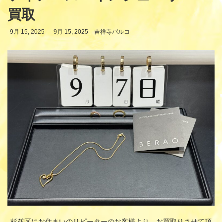
買取
最
9月 15, 2025
9月 15, 2025
吉祥寺パルコ
終
更
新
日
時
:
杉並区にお住まいのリピーターのお客様より、お買取りさせて頂