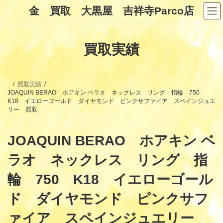
コ
ナ
金 買取 大黒屋 吉祥寺Parco店
ン
ビ
テ
ゲ
ン
ー
ツ
シ
買取実績
へ
ョ
ス
ン
キ
に
ッ
移
プ
動
買取実績
JOAQUIN BERAO ホアキン ベラオ ネックレス リング 指輪 750
K18 イエローゴールド ダイヤモンド ピンクサファイア スペインジュエ
リー 買取
JOAQUIN BERAO ホアキン ベ
ラオ ネックレス リング 指
輪 750 K18 イエローゴール
ド ダイヤモンド ピンクサフ
ァイア スペインジュエリー