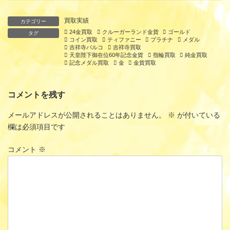
買取実績
カテゴリー
24金買取
クルーガーランド金貨
ゴールド
タグ
コイン買取
ティファニー
プラチナ
メダル
吉祥寺パルコ
吉祥寺買取
天皇陛下御在位60年記念金貨
指輪買取
純金買取
記念メダル買取
金
金貨買取
コメントを残す
メールアドレスが公開されることはありません。
※
が付いている
欄は必須項目です
コメント
※