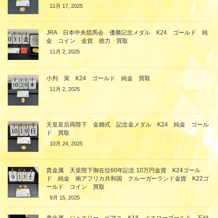
11月 17, 2025
JRA 日本中央競馬会 優勝記念メダル K24 ゴールド 純
金 コイン 金貨 徳力 買取
11月 2, 2025
小判 寅 K24 ゴールド 純金 買取
11月 2, 2025
天皇皇后両陛下 金婚式 記念金メダル K24 純金 ゴール
ド 買取
10月 24, 2025
貴金属 天皇陛下御在位60年記念 10万円金貨 K24ゴール
ド 純金 南アフリカ共和国 クルーガーランド金貨 K22ゴ
ールド コイン 買取
9月 15, 2025
貴金属 ジュエリー ピアス K18 イエローゴールド 石付