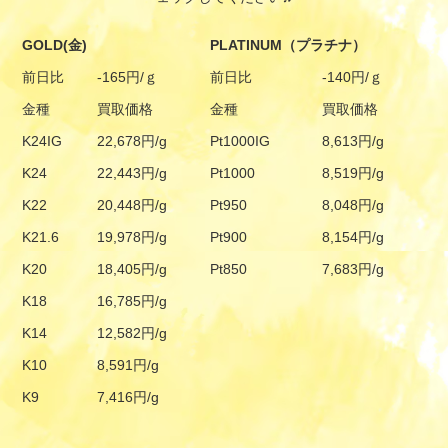
GOLD(金)
PLATINUM（プラチナ）
前日比
-165円/ｇ
前日比
-140円/ｇ
金種
買取価格
金種
買取価格
K24IG
22,678円/g
Pt1000IG
8,613円/g
K24
22,443円/g
Pt1000
8,519円/g
K22
20,448円/g
Pt950
8,048円/g
K21.6
19,978円/g
Pt900
8,154円/g
K20
18,405円/g
Pt850
7,683円/g
K18
16,785円/g
K14
12,582円/g
K10
8,591円/g
K9
7,416円/g