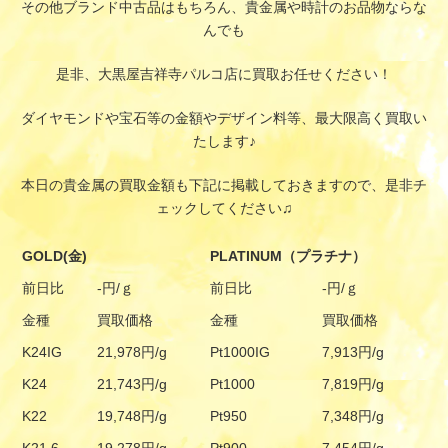
その他ブランド中古品はもちろん、貴金属や時計のお品物ならな
んでも
是非、大黒屋吉祥寺パルコ店に買取お任せください！
ダイヤモンドや宝石等の金額やデザイン料等、最大限高く買取い
たします♪
本日の貴金属の買取金額も下記に掲載しておきますので、是非チ
ェックしてください♫
GOLD(金)
PLATINUM（プラチナ）
前日比
-円/ｇ
前日比
-円/ｇ
金種
買取価格
金種
買取価格
K24IG
21,978円/g
Pt1000IG
7,913円/g
K24
21,743円/g
Pt1000
7,819円/g
K22
19,748円/g
Pt950
7,348円/g