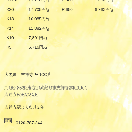
K21.6
19,278円/g
Pt900
7,454円/g
K20
17,705円/g
Pt850
6,983円/g
K18
16,085円/g
K14
11,882円/g
K10
7,891円/g
K9
6,716円/g
大黒屋 吉祥寺PARCO店
〒180-8520 東京都武蔵野市吉祥寺本町1-5-1
吉祥寺PARCO１F
吉祥寺駅より徒歩2分
：0120-787-844