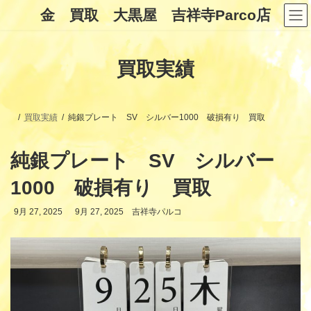
コ
ナ
金 買取 大黒屋 吉祥寺Parco店
ン
ビ
テ
ゲ
ン
ー
ツ
シ
買取実績
へ
ョ
ス
ン
キ
に
ッ
移
プ
動
買取実績
純銀プレート SV シルバー1000 破損有り 買取
純銀プレート SV シルバー
1000 破損有り 買取
最
9月 27, 2025
9月 27, 2025
吉祥寺パルコ
終
更
新
日
時
: