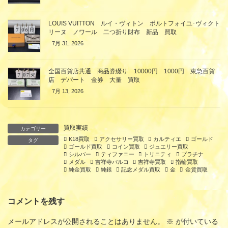
LOUIS VUITTON ルイ・ヴィトン ポルトフォイユ･ヴィクト
リーヌ ノワール 二つ折り財布 新品 買取
7月 31, 2026
全国百貨店共通 商品券綴り 10000円 1000円 東急百貨
店 デパート 金券 大量 買取
7月 13, 2026
買取実績
カテゴリー
K18買取
アクセサリー買取
カルティエ
ゴールド
タグ
ゴールド買取
コイン買取
ジュエリー買取
シルバー
ティファニー
トリニティ
プラチナ
メダル
吉祥寺パルコ
吉祥寺買取
指輪買取
純金買取
純銀
記念メダル買取
金
金貨買取
コメントを残す
メールアドレスが公開されることはありません。
※
が付いている