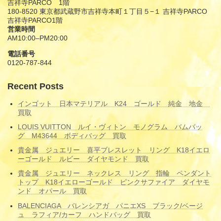
吉祥寺PARCO 1階
180-8520 東京都武蔵野市吉祥寺本町１丁目５−１ 吉祥寺PARCO
吉祥寺PARCO1階
営業時間
AM10:00–PM20:00
電話番号
0120-787-844
Recent Posts
インゴット 日本マテリアル K24 ゴールド 純金 地金
買取
LOUIS VUITTON ルイ・ヴィトン モノグラム バムバッ
グ M43644 ボディバッグ 買取
貴金属 ジュエリー 喜平ブレスレット リング K18イエロ
ーゴールド ルビー ダイヤモンド 買取
貴金属 ジュエリー ネックレス リング 指輪 ペンダント
トップ K18イエローゴールド ピンクサファイア ダイヤモ
ンド オパール 買取
BALENCIAGA バレンシアガ パニエXS ブラック/ベージ
ュ ラフィア/カーフ ハンドバッグ 買取