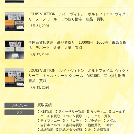
LOUIS VUITTON ルイ・ヴィトン ポルトフォイユ･ヴィクト
リーヌ ノワール 二つ折り財布 新品 買取
7月 31, 2026
全国百貨店共通 商品券綴り 10000円 1000円 東急百貨
店 デパート 金券 大量 買取
7月 13, 2026
LOUIS VUITTON ルイ・ヴィトン ポルトフォイユ･ヴィクト
リーヌ トゥルトレール クレーム M81861 二つ折り財布
新品 買取
7月 13, 2026
買取実績
カテゴリー
K18買取
アクセサリー買取
カルティエ
ゴールド
タグ
ゴールド買取
コイン買取
ジュエリー買取
ティファニー
トリニティ
プラチナ
メダル
吉祥寺パルコ
吉祥寺買取
指輪買取
時計
純金買取
記念メダル買取
金
金貨買取