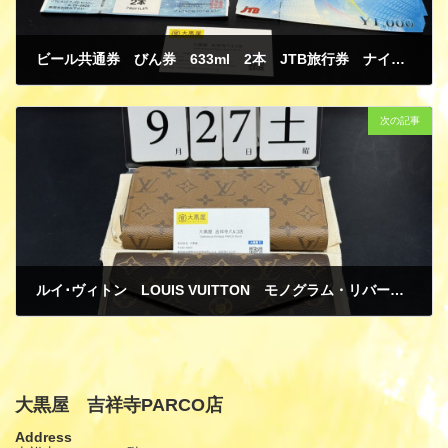
ビール共通券 びん券 633ml 2本 JTB旅行券 ナイストリップ 1000円 金券 ギフト券 商品券 買取
9月 27, 2025
次の記事
ルイ･ヴィトン LOUIS VUITTON モノグラム・リバース ジッピー･ウォレット M82444 ポルトフォイユ･サラ コクリコ M60531 長財布 新品 買取
10月 2, 2025
大黒屋 吉祥寺PARCO店
Address