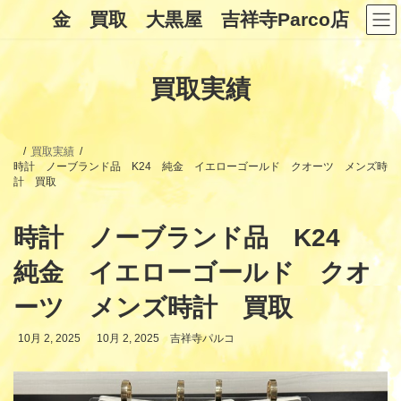
コ
ナ
金 買取 大黒屋 吉祥寺Parco店
ン
ビ
テ
ゲ
ン
ー
ツ
シ
買取実績
へ
ョ
ス
ン
キ
に
ッ
移
プ
動
買取実績
時計 ノーブランド品 K24 純金 イエローゴールド クオーツ メンズ時
計 買取
時計 ノーブランド品 K24
純金 イエローゴールド クオ
ーツ メンズ時計 買取
最
10月 2, 2025
10月 2, 2025
吉祥寺パルコ
終
更
新
日