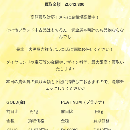
買取金額 \2,042,300-
高額買取対応！さらに金相場高騰中！
その他ブランド中古品はもちろん、貴金属や時計のお品物ならな
んでも
是非、大黒屋吉祥寺パルコ店に買取お任せください！
ダイヤモンドや宝石等の金額やデザイン料等、最大限高く買取い
たします♪
本日の貴金属の買取金額も下記に掲載しておきますので、是非チ
ェックしてください♫
GOLD(金)
PLATINUM（プラチナ）
前日比
-円/ｇ
前日比
-円/ｇ
金種
買取価格
金種
買取価格