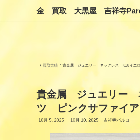
コ
ナ
金 買取 大黒屋 吉祥寺Par
ン
ビ
テ
ゲ
ン
ー
ツ
シ
へ
ョ
ス
ン
キ
に
ッ
移
プ
動
買取実績
貴金属 ジュエリー ネックレス K18イ
貴金属 ジュエリー 
ツ ピンクサファイ
最
10月 5, 2025
10月 10, 2025
吉祥寺パルコ
終
更
新