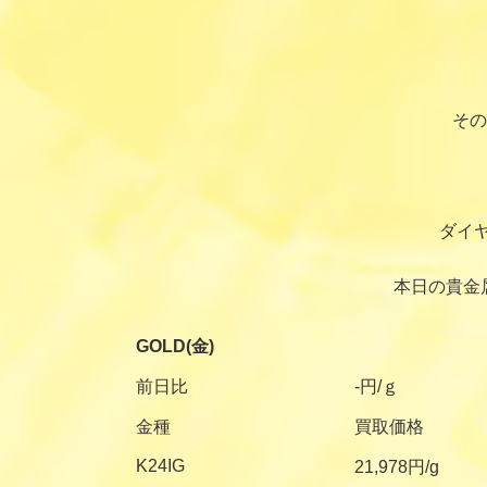
その
ダイ
本日の貴金
GOLD(金)
前日比
-円/ｇ
金種
買取価格
K24IG
21,978円/g