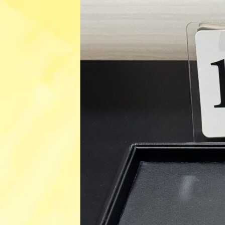
日
時
: