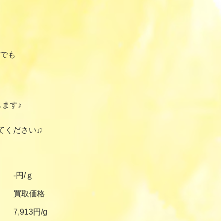
でも
ます♪
てください♫
-円/ｇ
買取価格
7,913円/g