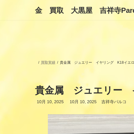
コ
ナ
金 買取 大黒屋 吉祥寺Par
ン
ビ
テ
ゲ
ン
ー
ツ
シ
へ
ョ
ス
ン
キ
に
ッ
移
プ
動
買取実績
貴金属 ジュエリー イヤリング K18イエ
貴金属 ジュエリー 
最
10月 10, 2025
10月 10, 2025
吉祥寺パルコ
終
更
新
日
時
: