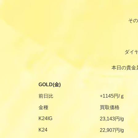
その
ダイ
本日の貴金
GOLD(金)
前日比
+1145円/ｇ
金種
買取価格
K24IG
23,143円/g
K24
22,907円/g