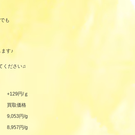
でも
ます♪
てください♫
+129円/ｇ
買取価格
9,053円/g
8,957円/g