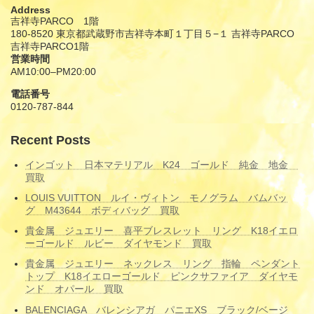
Address
吉祥寺PARCO 1階
180-8520 東京都武蔵野市吉祥寺本町１丁目５−１ 吉祥寺PARCO
吉祥寺PARCO1階
営業時間
AM10:00–PM20:00
電話番号
0120-787-844
Recent Posts
インゴット 日本マテリアル K24 ゴールド 純金 地金
買取
LOUIS VUITTON ルイ・ヴィトン モノグラム バムバッ
グ M43644 ボディバッグ 買取
貴金属 ジュエリー 喜平ブレスレット リング K18イエロ
ーゴールド ルビー ダイヤモンド 買取
貴金属 ジュエリー ネックレス リング 指輪 ペンダント
トップ K18イエローゴールド ピンクサファイア ダイヤモ
ンド オパール 買取
BALENCIAGA バレンシアガ パニエXS ブラック/ベージ