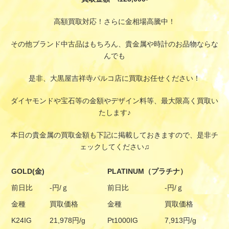
高額買取対応！さらに金相場高騰中！
その他ブランド中古品はもちろん、貴金属や時計のお品物ならな
んでも
是非、大黒屋吉祥寺パルコ店に買取お任せください！
ダイヤモンドや宝石等の金額やデザイン料等、最大限高く買取い
たします♪
本日の貴金属の買取金額も下記に掲載しておきますので、是非チ
ェックしてください♫
GOLD(金)
PLATINUM（プラチナ）
前日比
-円/ｇ
前日比
-円/ｇ
金種
買取価格
金種
買取価格
K24IG
21,978円/g
Pt1000IG
7,913円/g