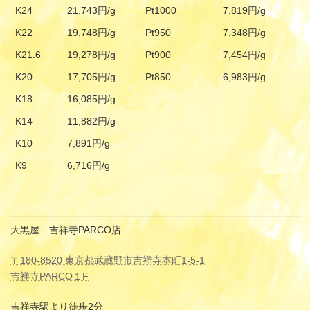
K24
21,743円/g
Pt1000
7,819円/g
K22
19,748円/g
Pt950
7,348円/g
K21.6
19,278円/g
Pt900
7,454円/g
K20
17,705円/g
Pt850
6,983円/g
K18
16,085円/g
K14
11,882円/g
K10
7,891円/g
K9
6,716円/g
大黒屋 吉祥寺PARCO店
〒180-8520 東京都武蔵野市吉祥寺本町1-5-1
吉祥寺PARCO１F
吉祥寺駅より徒歩2分