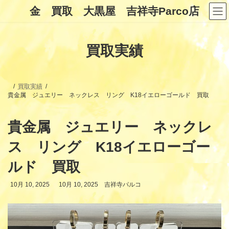
コ
ナ
金 買取 大黒屋 吉祥寺Parco店
ン
ビ
テ
ゲ
ン
ー
ツ
シ
買取実績
へ
ョ
ス
ン
キ
に
ッ
移
プ
動
買取実績
貴金属 ジュエリー ネックレス リング K18イエローゴールド 買取
貴金属 ジュエリー ネックレ
ス リング K18イエローゴー
ルド 買取
最
10月 10, 2025
10月 10, 2025
吉祥寺パルコ
終
更
新
日
時