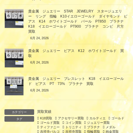
貴金属 ジュエリー STAR JEWELRY スタージュエリ
ー リング 指輪 K10イエローゴールド ダイヤモンド ピ
アス K14 ホワイトゴールド パール PT850 プラチナ
K18 イエローゴールド PT900 プラチナ コンビ 片方
買取
6月 24, 2026
貴金属 ジュエリー ピアス K12 ホワイトゴールド 買
取
6月 24, 2026
貴金属 ジュエリー ブレスレット K18 イエローゴール
ド ピアス PT 73% プラチナ 買取
6月 24, 2026
買取実績
カテゴリー
K18買取
アクセサリー買取
カルティエ
ゴールド
タグ
ゴールド買取
コイン買取
ジュエリー買取
ティファニー
トリニティ
プラチナ
メダル
吉祥寺パルコ
吉祥寺買取
指輪買取
純金買取