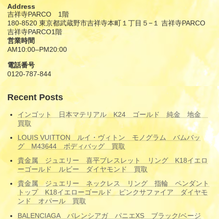
Address
吉祥寺PARCO 1階
180-8520 東京都武蔵野市吉祥寺本町１丁目５−１ 吉祥寺PARCO
吉祥寺PARCO1階
営業時間
AM10:00–PM20:00
電話番号
0120-787-844
Recent Posts
インゴット 日本マテリアル K24 ゴールド 純金 地金
買取
LOUIS VUITTON ルイ・ヴィトン モノグラム バムバッ
グ M43644 ボディバッグ 買取
貴金属 ジュエリー 喜平ブレスレット リング K18イエロ
ーゴールド ルビー ダイヤモンド 買取
貴金属 ジュエリー ネックレス リング 指輪 ペンダント
トップ K18イエローゴールド ピンクサファイア ダイヤモ
ンド オパール 買取
BALENCIAGA バレンシアガ パニエXS ブラック/ベージ