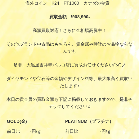
海外コイン K24 PT1000 カナダの金貨
買取金額 \908,990-
高額買取対応！さらに金相場高騰中！
その他ブランド中古品はもちろん、貴金属や時計のお品物ならな
んでも
是非、大黒屋吉祥寺パルコ店に買取お任せください('ω')ノ
ダイヤモンドや宝石等の金額やデザイン料等、最大限高く買取い
たします♪
本日の貴金属の買取金額も下記に掲載しておきますので、是非チ
ェックしてください♫
GOLD(金)
PLATINUM（プラチナ）
前日比
-円/ｇ
前日比
-円/ｇ