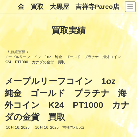
コ
ナ
金 買取 大黒屋 吉祥寺Parco店
ン
ビ
テ
ゲ
ン
ー
ツ
シ
買取実績
へ
ョ
ス
ン
キ
に
ッ
移
プ
動
買取実績
メープルリーフコイン 1oz 純金 ゴールド プラチナ 海外コイン
K24 PT1000 カナダの金貨 買取
メープルリーフコイン 1oz
純金 ゴールド プラチナ 海
外コイン K24 PT1000 カナ
ダの金貨 買取
最
10月 16, 2025
10月 16, 2025
吉祥寺パルコ
終