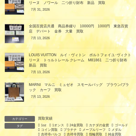
リーヌ ノワール 二つ折り財布 新品 買取
7月 31, 2026
全国百貨店共通 商品券綴り 10000円 1000円 東急百貨
店 デパート 金券 大量 買取
7月 13, 2026
LOUIS VUITTON ルイ・ヴィトン ポルトフォイユ･ヴィクト
リーヌ トゥルトレール クレーム M81861 二つ折り財布
新品 買取
7月 13, 2026
MARNI マルニ ミュゼオ スモールバッグ ブラウン/ブラ
ック カーフ 買取
7月 13, 2026
買取実績
カテゴリー
1oz
1オンス
24金買取
カナダの金貨
ゴールド
タグ
コイン買取
プラチナ
メープルリーフ
メダル
吉祥寺パルコ
吉祥寺買取
指輪買取
純金買取