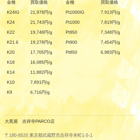
金種
買取価格
金種
買取価格
K24IG
21,978円/g
Pt1000IG
7,913円/g
K24
21,743円/g
Pt1000
7,819円/g
K22
19,748円/g
Pt950
7,348円/g
K21.6
19,278円/g
Pt900
7,454円/g
K20
17,705円/g
Pt850
6,983円/g
K18
16,085円/g
K14
11,882円/g
K10
7,891円/g
K9
6,716円/g
大黒屋 吉祥寺PARCO店
〒180-8520 東京都武蔵野市吉祥寺本町1-5-1