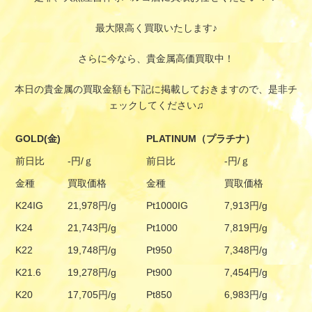
最大限高く買取いたします♪
さらに今なら、貴金属高価買取中！
本日の貴金属の買取金額も下記に掲載しておきますので、是非チ
ェックしてください♫
GOLD(金)
PLATINUM（プラチナ）
前日比
-円/ｇ
前日比
-円/ｇ
金種
買取価格
金種
買取価格
K24IG
21,978円/g
Pt1000IG
7,913円/g
K24
21,743円/g
Pt1000
7,819円/g
K22
19,748円/g
Pt950
7,348円/g
K21.6
19,278円/g
Pt900
7,454円/g
K20
17,705円/g
Pt850
6,983円/g