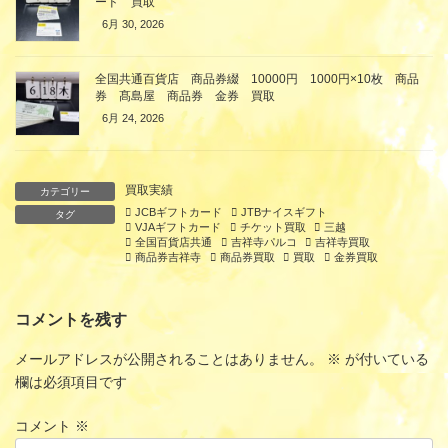
ード 買取
6月 30, 2026
全国共通百貨店 商品券綴 10000円 1000円×10枚 商品
券 髙島屋 商品券 金券 買取
6月 24, 2026
買取実績
カテゴリー
JCBギフトカード
JTBナイスギフト
タグ
VJAギフトカード
チケット買取
三越
全国百貨店共通
吉祥寺パルコ
吉祥寺買取
商品券吉祥寺
商品券買取
買取
金券買取
コメントを残す
メールアドレスが公開されることはありません。
※
が付いている
欄は必須項目です
コメント
※