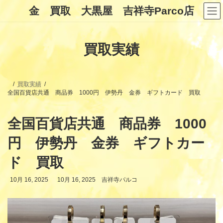
コ
ナ
金 買取 大黒屋 吉祥寺Parco店
ン
ビ
テ
ゲ
ン
ー
ツ
シ
買取実績
へ
ョ
ス
ン
キ
に
ッ
移
プ
動
買取実績
全国百貨店共通 商品券 1000円 伊勢丹 金券 ギフトカード 買取
全国百貨店共通 商品券 1000
円 伊勢丹 金券 ギフトカー
ド 買取
最
10月 16, 2025
10月 16, 2025
吉祥寺パルコ
終
更
新
日
時