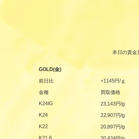
本日の貴金
GOLD(金)
前日比
+1145円/ｇ
金種
買取価格
K24IG
23,143円/g
K24
22,907円/g
K22
20,897円/g
K21.6
20,424円/g