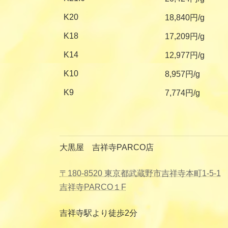
K20
18,840円/g
K18
17,209円/g
K14
12,977円/g
K10
8,957円/g
K9
7,774円/g
大黒屋 吉祥寺PARCO店
〒180-8520 東京都武蔵野市吉祥寺本町1-5-1
吉祥寺PARCO１F
吉祥寺駅より徒歩2分