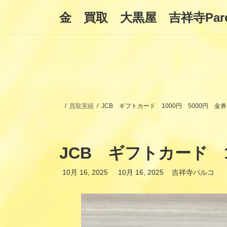
コ
ナ
金 買取 大黒屋 吉祥寺Par
ン
ビ
テ
ゲ
ン
ー
ツ
シ
へ
ョ
ス
ン
キ
に
ッ
移
プ
動
買取実績
JCB ギフトカード 1000円 5000円 
JCB ギフトカード 
最
10月 16, 2025
10月 16, 2025
吉祥寺パルコ
終
更
新
日
時
: