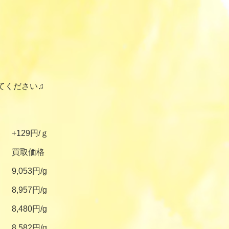
てください♫
+129円/ｇ
買取価格
9,053円/g
8,957円/g
8,480円/g
8,582円/g