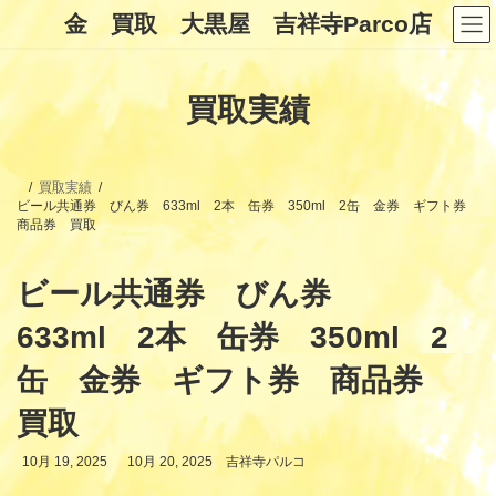
コ
ナ
金 買取 大黒屋 吉祥寺Parco店
ン
ビ
テ
ゲ
ン
ー
ツ
シ
買取実績
へ
ョ
ス
ン
キ
に
ッ
移
プ
動
買取実績
ビール共通券 びん券 633ml 2本 缶券 350ml 2缶 金券 ギフト券
商品券 買取
ビール共通券 びん券
633ml 2本 缶券 350ml 2
缶 金券 ギフト券 商品券
買取
最
10月 19, 2025
10月 20, 2025
吉祥寺パルコ
終