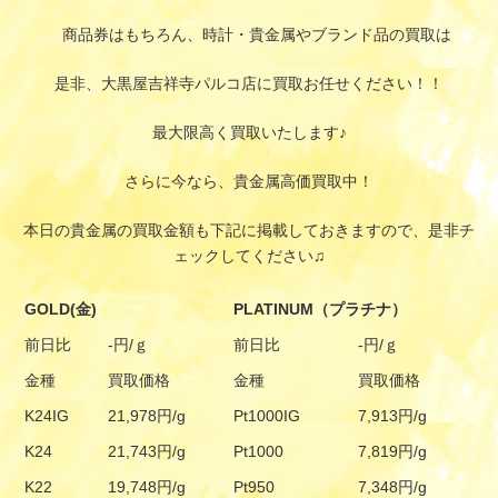
商品券はもちろん、時計・貴金属やブランド品の買取は
是非、大黒屋吉祥寺パルコ店に買取お任せください！！
最大限高く買取いたします♪
さらに今なら、貴金属高価買取中！
本日の貴金属の買取金額も下記に掲載しておきますので、是非チ
ェックしてください♫
GOLD(金)
PLATINUM（プラチナ）
前日比
-円/ｇ
前日比
-円/ｇ
金種
買取価格
金種
買取価格
K24IG
21,978円/g
Pt1000IG
7,913円/g
K24
21,743円/g
Pt1000
7,819円/g
K22
19,748円/g
Pt950
7,348円/g