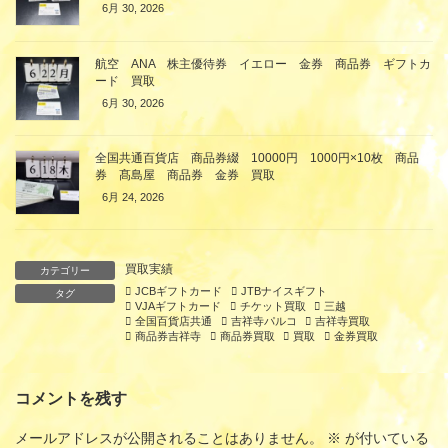
6月 30, 2026
航空 ANA 株主優待券 イエロー 金券 商品券 ギフトカ
ード 買取
6月 30, 2026
全国共通百貨店 商品券綴 10000円 1000円×10枚 商品
券 髙島屋 商品券 金券 買取
6月 24, 2026
買取実績
カテゴリー
JCBギフトカード
JTBナイスギフト
タグ
VJAギフトカード
チケット買取
三越
全国百貨店共通
吉祥寺パルコ
吉祥寺買取
商品券吉祥寺
商品券買取
買取
金券買取
コメントを残す
メールアドレスが公開されることはありません。
※
が付いている