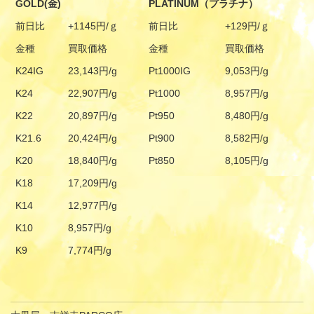
GOLD(金)
PLATINUM（プラチナ）
前日比
+1145円/ｇ
前日比
+129円/ｇ
金種
買取価格
金種
買取価格
K24IG
23,143円/g
Pt1000IG
9,053円/g
K24
22,907円/g
Pt1000
8,957円/g
K22
20,897円/g
Pt950
8,480円/g
K21.6
20,424円/g
Pt900
8,582円/g
K20
18,840円/g
Pt850
8,105円/g
K18
17,209円/g
K14
12,977円/g
K10
8,957円/g
K9
7,774円/g