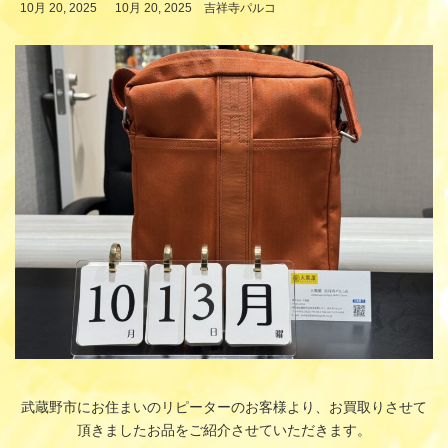
最
10月 20, 2025
10月 20, 2025
吉祥寺パルコ
終
更
新
日
時
:
武蔵野市にお住まいのリピーターのお客様より、お買取りさせて
頂きましたお品をご紹介させていただきます。