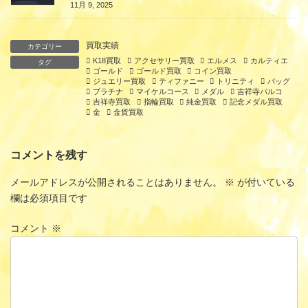
11月 9, 2025
買取実績
カテゴリー
K18買取
アクセサリー買取
エルメス
カルティエ
タグ
ゴールド
ゴールド買取
コイン買取
ジュエリー買取
ティファニー
トリニティ
バッグ
プラチナ
マイケルコース
メダル
吉祥寺パルコ
吉祥寺買取
指輪買取
純金買取
記念メダル買取
金
金貨買取
コメントを残す
メールアドレスが公開されることはありません。
※
が付いている
欄は必須項目です
コメント
※