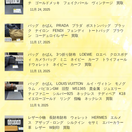
チ ゴールドメッキ フェイクパール ヴィンテージ 買取
11月 24, 2025
バッグ かばん PRADA プラダ ボストンバッグ ブラッ
ク ナイロン FENDI フェンディ トートバッグ ブラウ
ン コーデュロイ/レザー 買取
11月 17, 2025
バッグ かばん 3つ折り財布 LOEWE ロエベ クロスボデ
ィ カメラバッグ ミニ ネイビー カーフ トライフォール
ドウォレット ネイビー カーフ 買取
11月 13, 2025
バッグ かばん LOUIS VUITTON ルイ・ヴィトン モノグ
ラム パピヨンGM 旧型 M51365 貴金属 ジュエリー
ティファニー シルバー925 ネックレス テディベア K18
イエローゴールド リング 指輪 ネックレス 買取
11月 9, 2025
レザー小物 長財布財布 ウォレット HERMES エルメ
ス アザップ・ロング シルクイン セサミ エバーカラー
革 レザー W刻印 買取