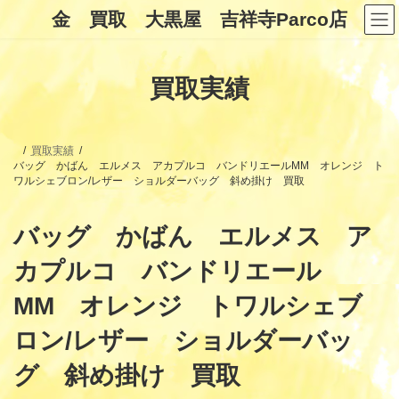
コ
ナ
金 買取 大黒屋 吉祥寺Parco店
ン
ビ
テ
ゲ
ン
ー
ツ
シ
買取実績
へ
ョ
ス
ン
キ
に
ッ
移
プ
動
買取実績
バッグ かばん エルメス アカプルコ バンドリエールMM オレンジ ト
ワルシェブロン/レザー ショルダーバッグ 斜め掛け 買取
バッグ かばん エルメス ア
カプルコ バンドリエール
MM オレンジ トワルシェブ
ロン/レザー ショルダーバッ
グ 斜め掛け 買取