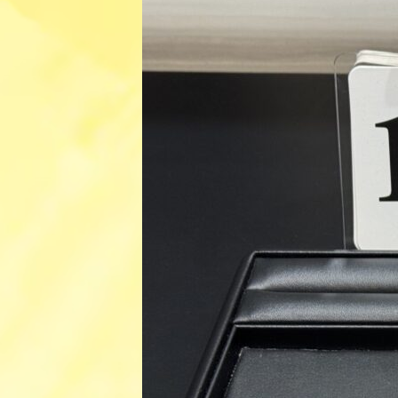
日
時
: