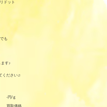
ペリドット
でも
ます♪
てください♫
-円/ｇ
買取価格