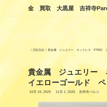
コ
ナ
金 買取 大黒屋 吉祥寺Par
ン
ビ
テ
ゲ
ン
ー
ツ
シ
へ
ョ
ス
ン
キ
に
ッ
移
プ
動
買取実績
貴金属 ジュエリー ネックレス PT850
貴金属 ジュエリー ネ
イエローゴールド ペ
最
10月 24, 2025
11月 2, 2025
吉祥寺パルコ
終
更
新