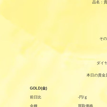
品名：貴
その
ダイ
本日の貴金
GOLD(金)
前日比
-円/ｇ
金種
買取価格