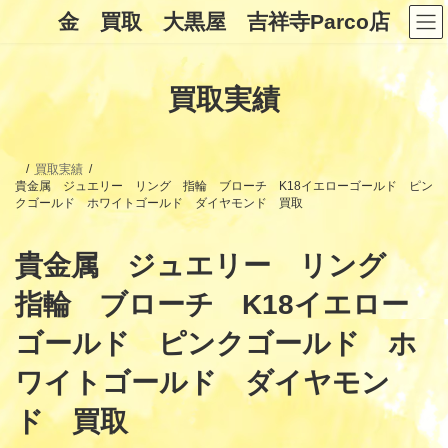
コ
ナ
金 買取 大黒屋 吉祥寺Parco店
ン
ビ
テ
ゲ
ン
ー
ツ
シ
買取実績
へ
ョ
ス
ン
キ
に
ッ
移
プ
動
買取実績
貴金属 ジュエリー リング 指輪 ブローチ K18イエローゴールド ピン
クゴールド ホワイトゴールド ダイヤモンド 買取
貴金属 ジュエリー リング
指輪 ブローチ K18イエロー
ゴールド ピンクゴールド ホ
ワイトゴールド ダイヤモン
ド 買取