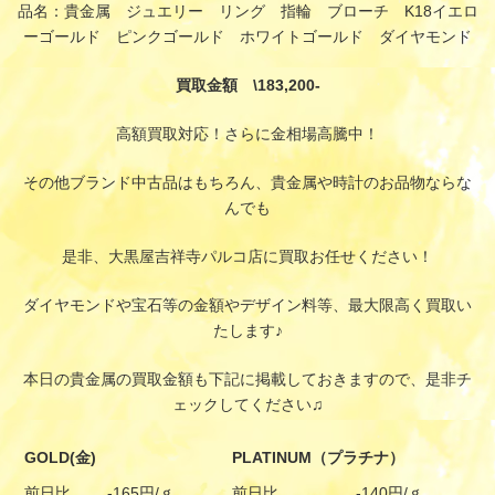
品名：貴金属 ジュエリー リング 指輪 ブローチ K18イエロ
ーゴールド ピンクゴールド ホワイトゴールド ダイヤモンド
買取金額 \183,200-
高額買取対応！さらに金相場高騰中！
その他ブランド中古品はもちろん、貴金属や時計のお品物ならな
んでも
是非、大黒屋吉祥寺パルコ店に買取お任せください！
ダイヤモンドや宝石等の金額やデザイン料等、最大限高く買取い
たします♪
本日の貴金属の買取金額も下記に掲載しておきますので、是非チ
ェックしてください♫
GOLD(金)
PLATINUM（プラチナ）
前日比
-165円/ｇ
前日比
-140円/ｇ