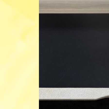
日
時
: