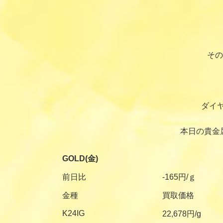
その
ダイ
本日の貴金
GOLD(金)
前日比
-165円/ｇ
金種
買取価格
K24IG
22,678円/g