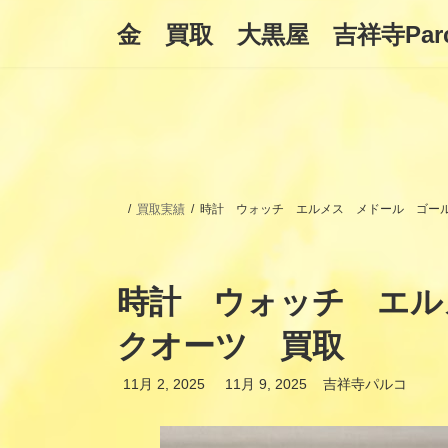
コ
ナ
金 買取 大黒屋 吉祥寺Par
ン
ビ
テ
ゲ
ン
ー
ツ
シ
へ
ョ
ス
ン
キ
に
ッ
移
プ
動
買取実績
時計 ウォッチ エルメス メドール ゴー
時計 ウォッチ エ
クオーツ 買取
最
11月 2, 2025
11月 9, 2025
吉祥寺パルコ
終
更
新