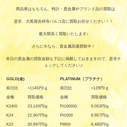
商品券はもちろん、時計・貴金属やブランド品の買取は
是非、大黒屋吉祥寺パルコ店に買取お任せください！！
最大限高く買取いたします♪
さらに今なら、貴金属高価買取中！
本日の貴金属の買取金額も下記に掲載しておきますので、是非チ
ェックしてください♫
GOLD(金)
PLATINUM（プラチナ）
前日比
+1145円/ｇ
前日比
+129円/ｇ
金種
買取価格
金種
買取価格
K24IG
23,143円/g
Pt1000IG
9,053円/g
K24
22,907円/g
Pt1000
8,957円/g
K22
20,897円/g
Pt950
8,480円/g