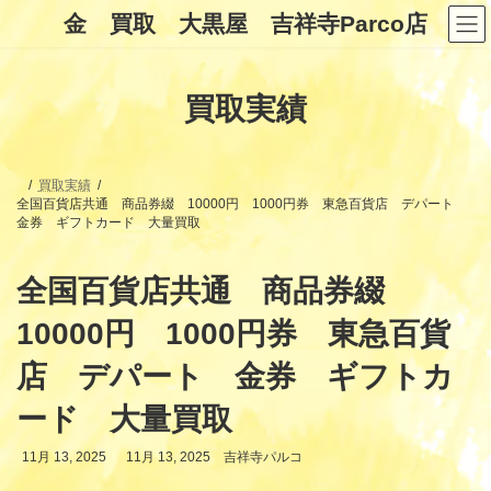
コ
ナ
金 買取 大黒屋 吉祥寺Parco店
ン
ビ
テ
ゲ
ン
ー
ツ
シ
買取実績
へ
ョ
ス
ン
キ
に
ッ
移
プ
動
買取実績
全国百貨店共通 商品券綴 10000円 1000円券 東急百貨店 デパート
金券 ギフトカード 大量買取
全国百貨店共通 商品券綴
10000円 1000円券 東急百貨
店 デパート 金券 ギフトカ
ード 大量買取
最
11月 13, 2025
11月 13, 2025
吉祥寺パルコ
終