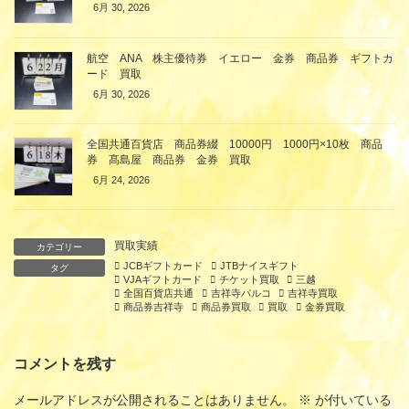
6月 30, 2026
航空 ANA 株主優待券 イエロー 金券 商品券 ギフトカ
ード 買取
6月 30, 2026
全国共通百貨店 商品券綴 10000円 1000円×10枚 商品
券 髙島屋 商品券 金券 買取
6月 24, 2026
買取実績
カテゴリー
JCBギフトカード
JTBナイスギフト
タグ
VJAギフトカード
チケット買取
三越
全国百貨店共通
吉祥寺パルコ
吉祥寺買取
商品券吉祥寺
商品券買取
買取
金券買取
コメントを残す
メールアドレスが公開されることはありません。
※
が付いている