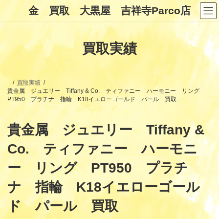
コ
ナ
金 買取 大黒屋 吉祥寺Parco店
ン
ビ
テ
ゲ
ン
ー
ツ
シ
買取実績
へ
ョ
ス
ン
キ
に
ッ
移
プ
動
買取実績
貴金属 ジュエリー Tiffany & Co. ティファニー ハーモニー リング
PT950 プラチナ 指輪 K18イエローゴールド パール 買取
貴金属 ジュエリー Tiffany &
Co. ティファニー ハーモニ
ー リング PT950 プラチ
ナ 指輪 K18イエローゴール
ド パール 買取