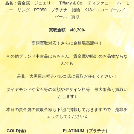
品名：貴金属 ジュエリー Tiffany & Co. ティファニー ハーモ
ニー リング PT950 プラチナ 指輪 K18イエローゴールド
パール 買取
買取金額 \40,700-
高額買取対応！さらに金相場高騰中！
その他ブランド中古品はもちろん、貴金属や時計のお品物ならな
んでも
是非、大黒屋吉祥寺パルコ店に買取お任せください！
ダイヤモンドや宝石等の金額やデザイン料等、最大限高く買取い
たします♪
本日の貴金属の買取金額も下記に掲載しておきますので、是非チ
ェックしてください♫
GOLD(金)
PLATINUM（プラチナ）