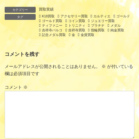
買取実績
カテゴリー
K18買取
アクセサリー買取
カルティエ
ゴールド
タグ
ゴールド買取
コイン買取
ジュエリー買取
ティファニー
トリニティ
プラチナ
メダル
吉祥寺パルコ
吉祥寺買取
指輪買取
純金買取
記念メダル買取
金
金貨買取
コメントを残す
メールアドレスが公開されることはありません。
※
が付いている
欄は必須項目です
コメント
※