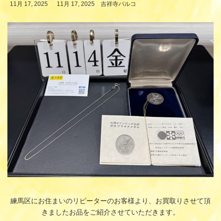
最
11月 17, 2025
11月 17, 2025
吉祥寺パルコ
終
更
新
日
時
:
練馬区にお住まいのリピーターのお客様より、お買取りさせて頂
きましたお品をご紹介させていただきます。