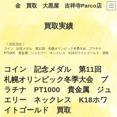
コ
ナ
金 買取 大黒屋 吉祥寺Parco店
ン
ビ
テ
ゲ
ン
ー
ツ
シ
買取実績
へ
ョ
ス
ン
キ
に
ッ
移
プ
動
買取実績
コイン 記念メダル 第11回 札幌オリンピック冬季大会 プラチナ
PT1000 貴金属 ジュエリー ネックレス K18ホワイトゴールド 買取
コイン 記念メダル 第11回
札幌オリンピック冬季大会 プ
ラチナ PT1000 貴金属 ジュ
エリー ネックレス K18ホワ
イトゴールド 買取