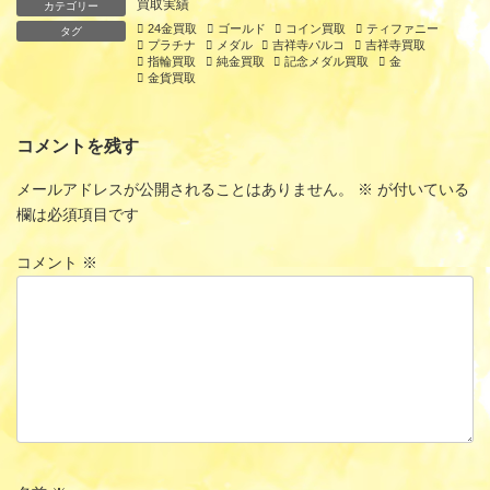
買取実績
カテゴリー
24金買取
ゴールド
コイン買取
ティファニー
タグ
プラチナ
メダル
吉祥寺パルコ
吉祥寺買取
指輪買取
純金買取
記念メダル買取
金
金貨買取
コメントを残す
メールアドレスが公開されることはありません。
※
が付いている
欄は必須項目です
コメント
※