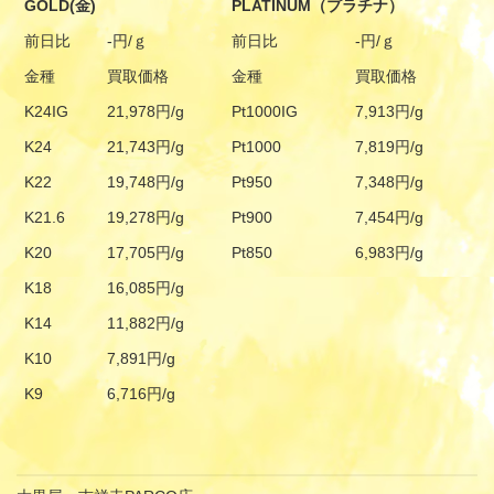
GOLD(金)
PLATINUM（プラチナ）
前日比
-円/ｇ
前日比
-円/ｇ
金種
買取価格
金種
買取価格
K24IG
21,978円/g
Pt1000IG
7,913円/g
K24
21,743円/g
Pt1000
7,819円/g
K22
19,748円/g
Pt950
7,348円/g
K21.6
19,278円/g
Pt900
7,454円/g
K20
17,705円/g
Pt850
6,983円/g
K18
16,085円/g
K14
11,882円/g
K10
7,891円/g
K9
6,716円/g