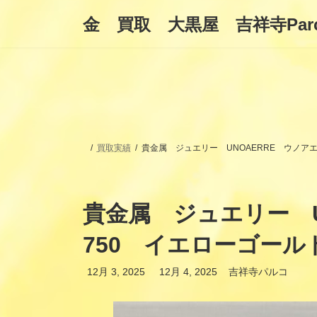
コ
ナ
金 買取 大黒屋 吉祥寺Par
ン
ビ
テ
ゲ
ン
ー
ツ
シ
へ
ョ
ス
ン
キ
に
ッ
移
プ
動
買取実績
貴金属 ジュエリー UNOAERRE ウノア
貴金属 ジュエリー U
750 イエローゴール
最
12月 3, 2025
12月 4, 2025
吉祥寺パルコ
終
更
新