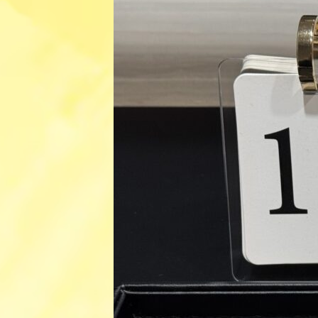
日
時
: