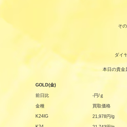
その
ダイ
本日の貴金
GOLD(金)
前日比
-円/ｇ
金種
買取価格
K24IG
21,978円/g
K24
21,743円/g