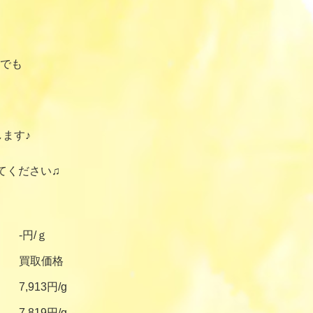
でも
ます♪
てください♫
-円/ｇ
買取価格
7,913円/g
7,819円/g