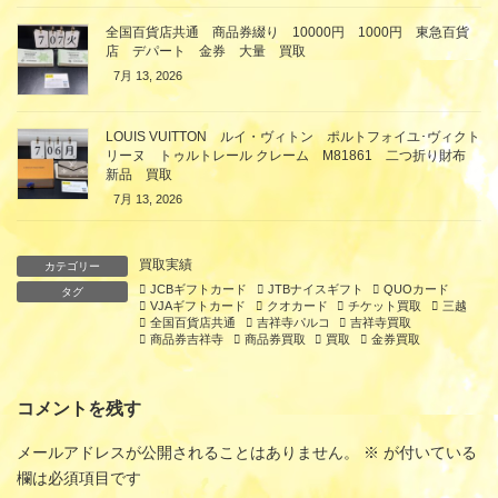
全国百貨店共通 商品券綴り 10000円 1000円 東急百貨
店 デパート 金券 大量 買取
7月 13, 2026
LOUIS VUITTON ルイ・ヴィトン ポルトフォイユ･ヴィクト
リーヌ トゥルトレール クレーム M81861 二つ折り財布
新品 買取
7月 13, 2026
買取実績
カテゴリー
JCBギフトカード
JTBナイスギフト
QUOカード
タグ
VJAギフトカード
クオカード
チケット買取
三越
全国百貨店共通
吉祥寺パルコ
吉祥寺買取
商品券吉祥寺
商品券買取
買取
金券買取
コメントを残す
メールアドレスが公開されることはありません。
※
が付いている
欄は必須項目です