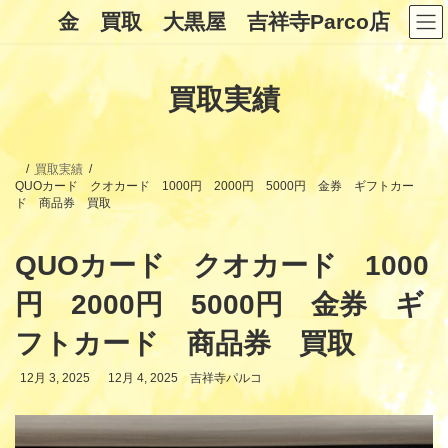
コ
ナ
金 買取 大黒屋 吉祥寺Parco店
ン
ビ
テ
ゲ
ン
ー
ツ
シ
買取実績
へ
ョ
ス
ン
キ
に
ッ
移
プ
動
買取実績
QUOカード クオカード 1000円 2000円 5000円 金券 ギフトカー
ド 商品券 買取
QUOカード クオカード 1000
円 2000円 5000円 金券 ギ
フトカード 商品券 買取
最
12月 3, 2025
12月 4, 2025
吉祥寺パルコ
終
更
新
日