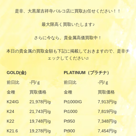
是非、大黒屋吉祥寺パルコ店に買取お任せください！！
最大限高く買取いたします♪
さらに今なら、貴金属高価買取中！
本日の貴金属の買取金額も下記に掲載しておきますので、是非チ
ェックしてください♫
GOLD(金)
PLATINUM（プラチナ）
前日比
-円/ｇ
前日比
-円/ｇ
金種
買取価格
金種
買取価格
K24IG
21,978円/g
Pt1000IG
7,913円/g
K24
21,743円/g
Pt1000
7,819円/g
K22
19,748円/g
Pt950
7,348円/g
K21.6
19,278円/g
Pt900
7,454円/g