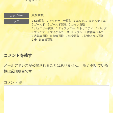
11月 9, 2025
買取実績
カテゴリー
K18買取
アクセサリー買取
エルメス
カルティエ
タグ
ゴールド
ゴールド買取
コイン買取
ジュエリー買取
ティファニー
トリニティ
バッグ
プラチナ
マイケルコース
メダル
吉祥寺パルコ
吉祥寺買取
指輪買取
純金買取
記念メダル買取
金
金貨買取
コメントを残す
メールアドレスが公開されることはありません。
※
が付いている
欄は必須項目です
コメント
※