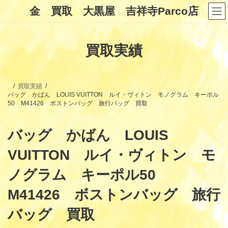
コ
ナ
金 買取 大黒屋 吉祥寺Parco店
ン
ビ
テ
ゲ
ン
ー
ツ
シ
買取実績
へ
ョ
ス
ン
キ
に
ッ
移
プ
動
買取実績
バッグ かばん LOUIS VUITTON ルイ・ヴィトン モノグラム キーポル
50 M41426 ボストンバッグ 旅行バッグ 買取
バッグ かばん LOUIS
VUITTON ルイ・ヴィトン モ
ノグラム キーポル50
M41426 ボストンバッグ 旅行
バッグ 買取