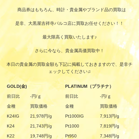
商品券はもちろん、時計・貴金属やブランド品の買取は
是非、大黒屋吉祥寺パルコ店に買取お任せください！！
最大限高く買取いたします♪
さらに今なら、貴金属高価買取中！
本日の貴金属の買取金額も下記に掲載しておきますので、是非チ
ェックしてください♫
GOLD(金)
PLATINUM（プラチナ）
前日比
-円/ｇ
前日比
-円/ｇ
金種
買取価格
金種
買取価格
K24IG
21,978円/g
Pt1000IG
7,913円/g
K24
21,743円/g
Pt1000
7,819円/g
K22
19,748円/g
Pt950
7,348円/g