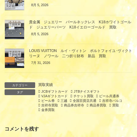
8月 5, 2026
貴金属 ジュエリー パールネックレス K18ホワイトゴール
ド ジュエリーパーツ K18イエローゴールド 買取
8月 5, 2026
LOUIS VUITTON ルイ・ヴィトン ポルトフォイユ･ヴィクト
リーヌ ノワール 二つ折り財布 新品 買取
7月 31, 2026
買取実績
カテゴリー
JCBギフトカード
JTBナイスギフト
タグ
VJAギフトカード
チケット買取
ビール共通券
ビール券
三越
全国百貨店共通
吉祥寺パルコ
吉祥寺買取
商品券吉祥寺
商品券買取
買取
金券買取
コメントを残す