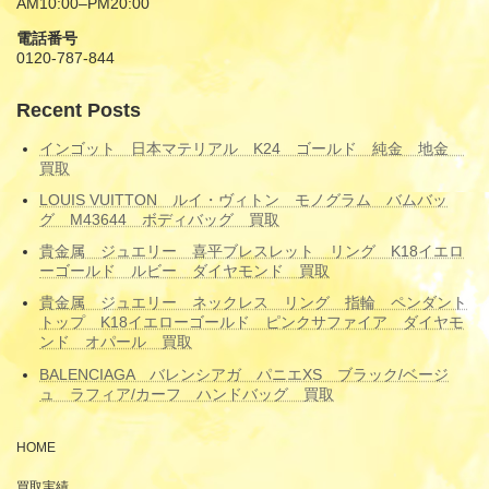
AM10:00–PM20:00
電話番号
0120-787-844
Recent Posts
インゴット 日本マテリアル K24 ゴールド 純金 地金
買取
LOUIS VUITTON ルイ・ヴィトン モノグラム バムバッ
グ M43644 ボディバッグ 買取
貴金属 ジュエリー 喜平ブレスレット リング K18イエロ
ーゴールド ルビー ダイヤモンド 買取
貴金属 ジュエリー ネックレス リング 指輪 ペンダント
トップ K18イエローゴールド ピンクサファイア ダイヤモ
ンド オパール 買取
BALENCIAGA バレンシアガ パニエXS ブラック/ベージ
ュ ラフィア/カーフ ハンドバッグ 買取
HOME
買取実績