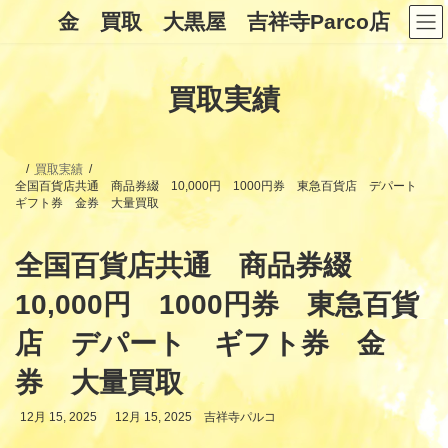
コ
ナ
金 買取 大黒屋 吉祥寺Parco店
ン
ビ
テ
ゲ
ン
ー
ツ
シ
買取実績
へ
ョ
ス
ン
キ
に
ッ
移
プ
動
買取実績
全国百貨店共通 商品券綴 10,000円 1000円券 東急百貨店 デパート
ギフト券 金券 大量買取
全国百貨店共通 商品券綴
10,000円 1000円券 東急百貨
店 デパート ギフト券 金
券 大量買取
最
12月 15, 2025
12月 15, 2025
吉祥寺パルコ
終