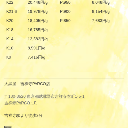
K22
20,448円/g
Pt950
8,048円/g
K21.6
19,978円/g
Pt900
8,154円/g
K20
18,405円/g
Pt850
7,683円/g
K18
16,785円/g
K14
12,582円/g
K10
8,591円/g
K9
7,416円/g
大黒屋 吉祥寺PARCO店
〒180-8520 東京都武蔵野市吉祥寺本町1-5-1
吉祥寺PARCO１F
吉祥寺駅より徒歩2分