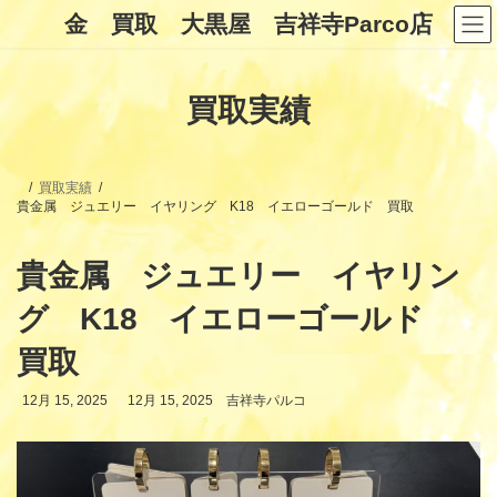
コ
ナ
金 買取 大黒屋 吉祥寺Parco店
ン
ビ
テ
ゲ
ン
ー
ツ
シ
買取実績
へ
ョ
ス
ン
キ
に
ッ
移
プ
動
買取実績
貴金属 ジュエリー イヤリング K18 イエローゴールド 買取
貴金属 ジュエリー イヤリン
グ K18 イエローゴールド
買取
最
12月 15, 2025
12月 15, 2025
吉祥寺パルコ
終
更
新
日
時