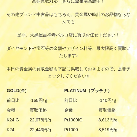
高額買取対応！さらに金相場高騰中！
その他ブランド中古品はもちろん、貴金属や時計のお品物ならな
んでも
是非、大黒屋吉祥寺パルコ店に買取お任せください！
ダイヤモンドや宝石等の金額やデザイン料等、最大限高く買取い
たします♪
本日の貴金属の買取金額も下記に掲載しておきますので、是非チ
ェックしてください♫
GOLD(金)
PLATINUM（プラチナ）
前日比
-165円/ｇ
前日比
-140円/ｇ
金種
買取価格
金種
買取価格
K24IG
22,678円/g
Pt1000IG
8,613円/g
K24
22,443円/g
Pt1000
8,519円/g