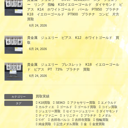
ー リング 指輪 K10イエローゴールド ダイヤモンド ピ
アス K14 ホワイトゴールド パール PT850 プラチナ
K18 イエローゴールド PT900 プラチナ コンビ 片方
買取
6月 24, 2026
貴金属 ジュエリー ピアス K12 ホワイトゴールド 買
取
6月 24, 2026
貴金属 ジュエリー ブレスレット K18 イエローゴール
ド ピアス PT 73% プラチナ 買取
6月 24, 2026
買取実績
カテゴリー
K18買取
SEIKO
アクセサリー買取
エメラルド
タグ
カルティエ
ゴールド
ゴールド買取
コイン買取
ジュエリー買取
セイコージュエリー
ダイヤモンド
ティファニー
トリニティ
プラチナ
メダル
ﾘﾝｸﾞ
吉祥寺パルコ
吉祥寺買取
指輪買取
純金買取
記念メダル買取
金
金貨買取