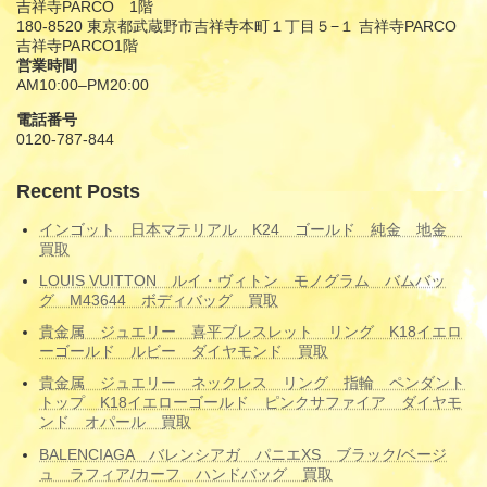
吉祥寺PARCO 1階
180-8520 東京都武蔵野市吉祥寺本町１丁目５−１ 吉祥寺PARCO
吉祥寺PARCO1階
営業時間
AM10:00–PM20:00
電話番号
0120-787-844
Recent Posts
インゴット 日本マテリアル K24 ゴールド 純金 地金
買取
LOUIS VUITTON ルイ・ヴィトン モノグラム バムバッ
グ M43644 ボディバッグ 買取
貴金属 ジュエリー 喜平ブレスレット リング K18イエロ
ーゴールド ルビー ダイヤモンド 買取
貴金属 ジュエリー ネックレス リング 指輪 ペンダント
トップ K18イエローゴールド ピンクサファイア ダイヤモ
ンド オパール 買取
BALENCIAGA バレンシアガ パニエXS ブラック/ベージ
ュ ラフィア/カーフ ハンドバッグ 買取