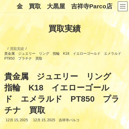
コ
ナ
金 買取 大黒屋 吉祥寺Parco店
ン
ビ
テ
ゲ
ン
ー
ツ
シ
買取実績
へ
ョ
ス
ン
キ
に
ッ
移
プ
動
買取実績
貴金属 ジュエリー リング 指輪 K18 イエローゴールド エメラルド
PT850 プラチナ 買取
貴金属 ジュエリー リング
指輪 K18 イエローゴール
ド エメラルド PT850 プラ
チナ 買取
最
12月 15, 2025
12月 15, 2025
吉祥寺パルコ
終