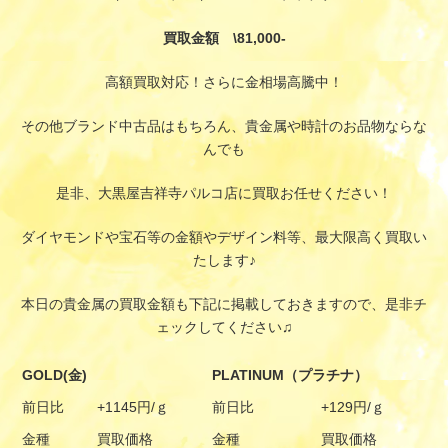
買取金額 \81,000-
高額買取対応！さらに金相場高騰中！
その他ブランド中古品はもちろん、貴金属や時計のお品物ならな
んでも
是非、大黒屋吉祥寺パルコ店に買取お任せください！
ダイヤモンドや宝石等の金額やデザイン料等、最大限高く買取い
たします♪
本日の貴金属の買取金額も下記に掲載しておきますので、是非チ
ェックしてください♫
GOLD(金)
PLATINUM（プラチナ）
前日比
+1145円/ｇ
前日比
+129円/ｇ
金種
買取価格
金種
買取価格