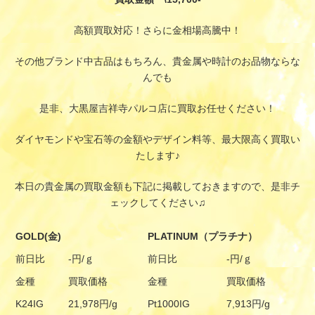
高額買取対応！さらに金相場高騰中！
その他ブランド中古品はもちろん、貴金属や時計のお品物ならな
んでも
是非、大黒屋吉祥寺パルコ店に買取お任せください！
ダイヤモンドや宝石等の金額やデザイン料等、最大限高く買取い
たします♪
本日の貴金属の買取金額も下記に掲載しておきますので、是非チ
ェックしてください♫
GOLD(金)
PLATINUM（プラチナ）
前日比
-円/ｇ
前日比
-円/ｇ
金種
買取価格
金種
買取価格
K24IG
21,978円/g
Pt1000IG
7,913円/g