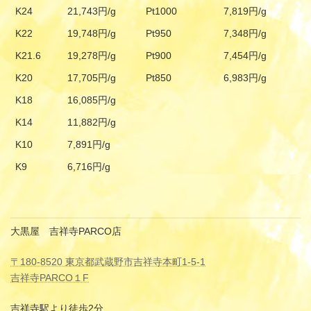
K24
21,743円/g
Pt1000
7,819円/g
K22
19,748円/g
Pt950
7,348円/g
K21.6
19,278円/g
Pt900
7,454円/g
K20
17,705円/g
Pt850
6,983円/g
K18
16,085円/g
K14
11,882円/g
K10
7,891円/g
K9
6,716円/g
大黒屋 吉祥寺PARCO店
〒180-8520 東京都武蔵野市吉祥寺本町1-5-1
吉祥寺PARCO１F
吉祥寺駅より徒歩2分