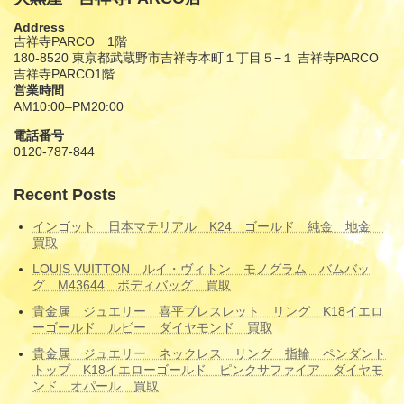
Address
吉祥寺PARCO 1階
180-8520 東京都武蔵野市吉祥寺本町１丁目５−１ 吉祥寺PARCO
吉祥寺PARCO1階
営業時間
AM10:00–PM20:00
電話番号
0120-787-844
Recent Posts
インゴット 日本マテリアル K24 ゴールド 純金 地金
買取
LOUIS VUITTON ルイ・ヴィトン モノグラム バムバッ
グ M43644 ボディバッグ 買取
貴金属 ジュエリー 喜平ブレスレット リング K18イエロ
ーゴールド ルビー ダイヤモンド 買取
貴金属 ジュエリー ネックレス リング 指輪 ペンダント
トップ K18イエローゴールド ピンクサファイア ダイヤモ
ンド オパール 買取