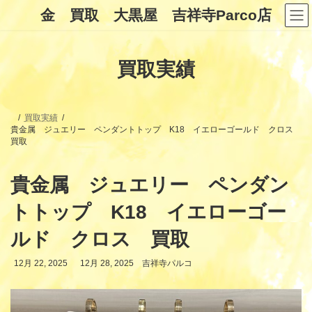
コ
ナ
金 買取 大黒屋 吉祥寺Parco店
ン
ビ
テ
ゲ
ン
ー
ツ
シ
買取実績
へ
ョ
ス
ン
キ
に
ッ
移
プ
動
買取実績
貴金属 ジュエリー ペンダントトップ K18 イエローゴールド クロス
買取
貴金属 ジュエリー ペンダン
トトップ K18 イエローゴー
ルド クロス 買取
最
12月 22, 2025
12月 28, 2025
吉祥寺パルコ
終
更
新
日