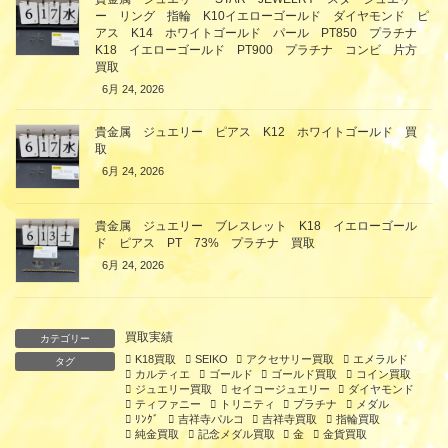
ー リング 指輪 K10イエローゴールド ダイヤモンド ピ
アス K14 ホワイトゴールド パール PT850 プラチナ
K18 イエローゴールド PT900 プラチナ コンビ 片方
買取
6月 24, 2026
貴金属 ジュエリー ピアス K12 ホワイトゴールド 買
取
6月 24, 2026
貴金属 ジュエリー ブレスレット K18 イエローゴール
ド ピアス PT 73% プラチナ 買取
6月 24, 2026
買取実績
カテゴリー
K18買取
SEIKO
アクセサリー買取
エメラルド
タグ
カルティエ
ゴールド
ゴールド買取
コイン買取
ジュエリー買取
セイコージュエリー
ダイヤモンド
ティファニー
トリニティ
プラチナ
メダル
ﾘﾝｸﾞ
吉祥寺パルコ
吉祥寺買取
指輪買取
純金買取
記念メダル買取
金
金貨買取