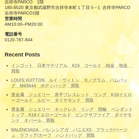
吉祥寺PARCO 1階
180-8520 東京都武蔵野市吉祥寺本町１丁目５−１ 吉祥寺PARCO
吉祥寺PARCO1階
営業時間
AM10:00–PM20:00
電話番号
0120-787-844
Recent Posts
インゴット 日本マテリアル K24 ゴールド 純金 地金
買取
LOUIS VUITTON ルイ・ヴィトン モノグラム バムバッ
グ M43644 ボディバッグ 買取
貴金属 ジュエリー 喜平ブレスレット リング K18イエロ
ーゴールド ルビー ダイヤモンド 買取
貴金属 ジュエリー ネックレス リング 指輪 ペンダント
トップ K18イエローゴールド ピンクサファイア ダイヤモ
ンド オパール 買取
BALENCIAGA バレンシアガ パニエXS ブラック/ベージ
ュ ラフィア/カーフ ハンドバッグ 買取