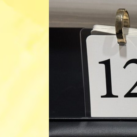
日
時
: