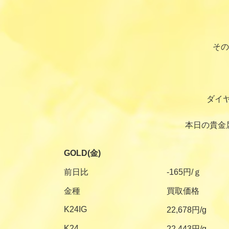
その
ダイ
本日の貴金
GOLD(金)
前日比
-165円/ｇ
金種
買取価格
K24IG
22,678円/g
K24
22,443円/g