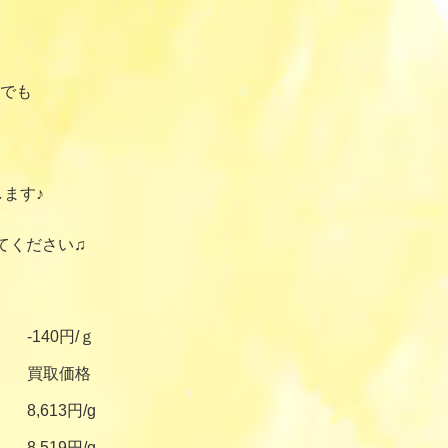
でも
ます♪
てください♫
-140円/ｇ
買取価格
8,613円/g
8,519円/g