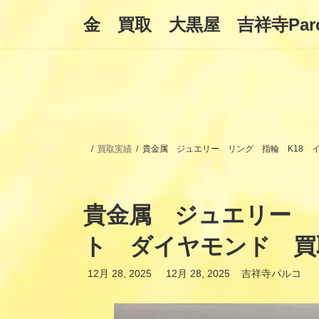
コ
ナ
金 買取 大黒屋 吉祥寺Par
ン
ビ
テ
ゲ
ン
ー
ツ
シ
へ
ョ
ス
ン
キ
に
ッ
移
プ
動
買取実績
貴金属 ジュエリー リング 指輪 K18 
貴金属 ジュエリー 
ト ダイヤモンド 買
最
12月 28, 2025
12月 28, 2025
吉祥寺パルコ
終
更
新