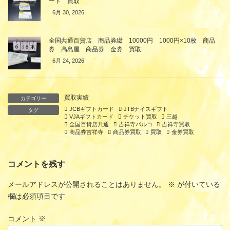
ード 買取
6月 30, 2026
全国共通百貨店 商品券綴 10000円 1000円×10枚 商品
券 髙島屋 商品券 金券 買取
6月 24, 2026
買取実績
カテゴリー
JCBギフトカード
JTBナイスギフト
タグ
VJAギフトカード
チケット買取
三越
全国百貨店共通
吉祥寺パルコ
吉祥寺買取
商品券吉祥寺
商品券買取
買取
金券買取
コメントを残す
メールアドレスが公開されることはありません。
※
が付いている
欄は必須項目です
コメント
※