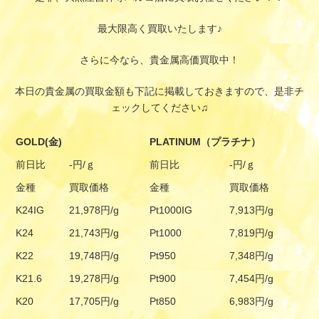
最大限高く買取いたします♪
さらに今なら、貴金属高価買取中！
本日の貴金属の買取金額も下記に掲載しておきますので、是非チ
ェックしてください♫
GOLD(金)
PLATINUM（プラチナ）
前日比
-円/ｇ
前日比
-円/ｇ
金種
買取価格
金種
買取価格
K24IG
21,978円/g
Pt1000IG
7,913円/g
K24
21,743円/g
Pt1000
7,819円/g
K22
19,748円/g
Pt950
7,348円/g
K21.6
19,278円/g
Pt900
7,454円/g
K20
17,705円/g
Pt850
6,983円/g