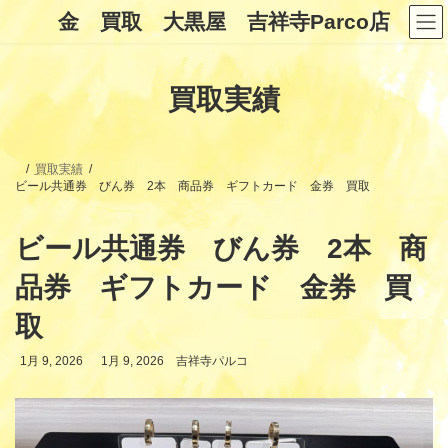
コ
ナ
金 買取 大黒屋 吉祥寺Parco店
ン
ビ
テ
ゲ
ン
ー
ツ
シ
買取実績
へ
ョ
ス
ン
キ
に
ッ
移
プ
動
買取実績
ビール共通券 びん券 2本 商品券 ギフトカード 金券 買取
ビール共通券 びん券 2本 商
品券 ギフトカード 金券 買
取
最
1月 9, 2026
1月 9, 2026
吉祥寺パルコ
終
更
新
日
時