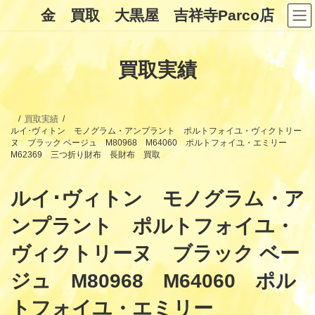
コ
ナ
金 買取 大黒屋 吉祥寺Parco店
ン
ビ
テ
ゲ
ン
ー
ツ
シ
買取実績
へ
ョ
ス
ン
キ
に
ッ
移
プ
動
買取実績
ルイ･ヴィトン モノグラム・アンプラント ポルトフォイユ・ヴィクトリー
ヌ ブラック ベージュ M80968 M64060 ポルトフォイユ・エミリー
M62369 三つ折り財布 長財布 買取
ルイ･ヴィトン モノグラム・ア
ンプラント ポルトフォイユ・
ヴィクトリーヌ ブラック ベー
ジュ M80968 M64060 ポル
トフォイユ・エミリー