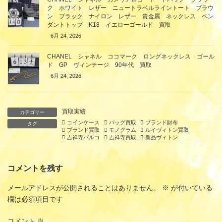
ク ホワイト レザー ニュートラベルライントート ブラウ
ン ブラック ナイロン レザー 貴金属 ネックレス ペン
ダントトップ K18 イエローゴールド 買取
6月 24, 2026
CHANEL シャネル ココマーク ロングネックレス ゴール
ド GP ヴィンテージ 90年代 買取
6月 24, 2026
買取実績
カテゴリー
コインケース
バッグ買取
ブランド財布
タグ
ブランド買取
モノグラム
ルイヴィトン買取
吉祥寺パルコ
吉祥寺買取
新品ヴィトン
コメントを残す
メールアドレスが公開されることはありません。
※
が付いている
欄は必須項目です
コメント
※