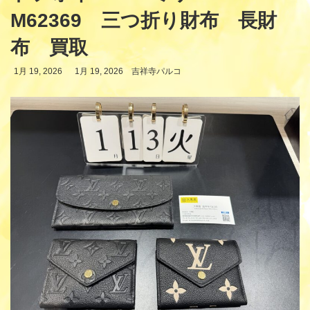
M62369 三つ折り財布 長財
布 買取
最
1月 19, 2026
1月 19, 2026
吉祥寺パルコ
終
更
新
日
時
: