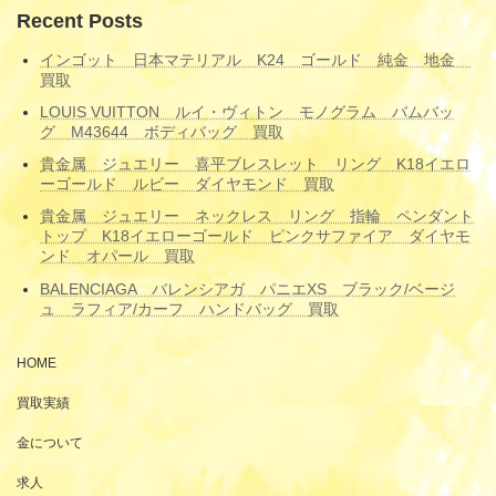
Recent Posts
インゴット 日本マテリアル K24 ゴールド 純金 地金
買取
LOUIS VUITTON ルイ・ヴィトン モノグラム バムバッ
グ M43644 ボディバッグ 買取
貴金属 ジュエリー 喜平ブレスレット リング K18イエロ
ーゴールド ルビー ダイヤモンド 買取
貴金属 ジュエリー ネックレス リング 指輪 ペンダント
トップ K18イエローゴールド ピンクサファイア ダイヤモ
ンド オパール 買取
BALENCIAGA バレンシアガ パニエXS ブラック/ベージ
ュ ラフィア/カーフ ハンドバッグ 買取
HOME
買取実績
金について
求人