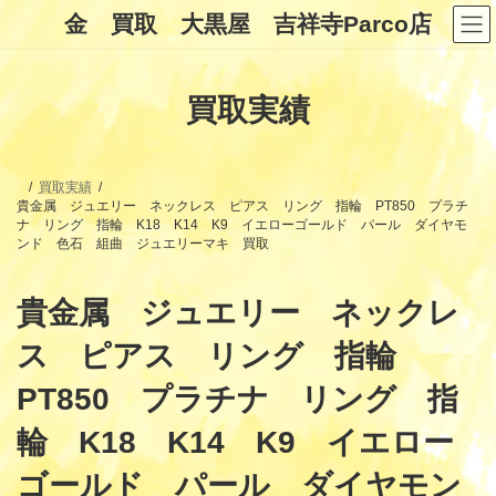
コ
ナ
金 買取 大黒屋 吉祥寺Parco店
ン
ビ
テ
ゲ
ン
ー
ツ
シ
買取実績
へ
ョ
ス
ン
キ
に
ッ
移
プ
動
買取実績
貴金属 ジュエリー ネックレス ピアス リング 指輪 PT850 プラチ
ナ リング 指輪 K18 K14 K9 イエローゴールド パール ダイヤモ
ンド 色石 組曲 ジュエリーマキ 買取
貴金属 ジュエリー ネックレ
ス ピアス リング 指輪
PT850 プラチナ リング 指
輪 K18 K14 K9 イエロー
ゴールド パール ダイヤモン