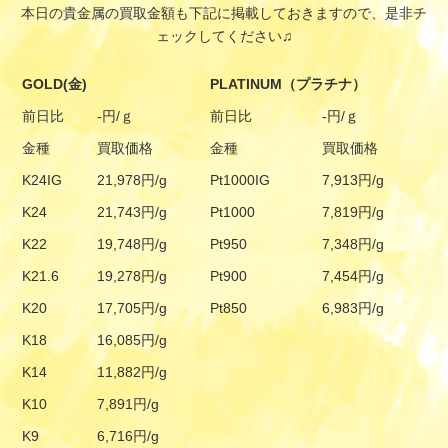
本日の貴金属の買取金額も下記に掲載しておきますので、是非チ
ェックしてください♫
GOLD(金)
PLATINUM（プラチナ）
前日比
-円/ｇ
前日比
-円/ｇ
金種
買取価格
金種
買取価格
K24IG
21,978円/g
Pt1000IG
7,913円/g
K24
21,743円/g
Pt1000
7,819円/g
K22
19,748円/g
Pt950
7,348円/g
K21.6
19,278円/g
Pt900
7,454円/g
K20
17,705円/g
Pt850
6,983円/g
K18
16,085円/g
K14
11,882円/g
K10
7,891円/g
K9
6,716円/g