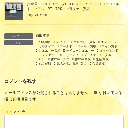
貴金属 ジュエリー ブレスレット K18 イエローゴール
ド ピアス PT 73% プラチナ 買取
6月 24, 2026
買取実績
カテゴリー
K18買取
SEIKO
アクセサリー買取
エメラルド
タグ
カルティエ
ゴールド
ゴールド買取
コイン買取
ジュエリー買取
セイコージュエリー
ダイヤモンド
ティファニー
トリニティ
プラチナ
メダル
ﾘﾝｸﾞ
吉祥寺パルコ
吉祥寺買取
指輪買取
純金買取
記念メダル買取
金
金貨買取
コメントを残す
メールアドレスが公開されることはありません。
※
が付いている
欄は必須項目です
コメント
※