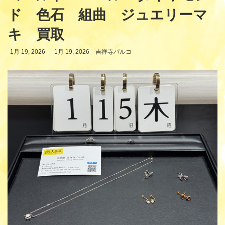
ド 色石 組曲 ジュエリーマ
キ 買取
最
1月 19, 2026
1月 19, 2026
吉祥寺パルコ
終
更
新
日
時
: