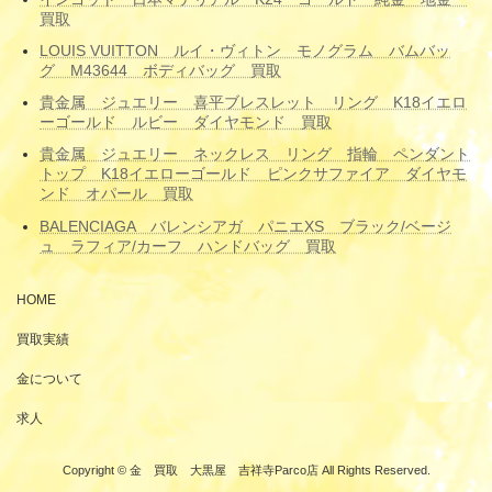
買取
LOUIS VUITTON ルイ・ヴィトン モノグラム バムバッ
グ M43644 ボディバッグ 買取
貴金属 ジュエリー 喜平ブレスレット リング K18イエロ
ーゴールド ルビー ダイヤモンド 買取
貴金属 ジュエリー ネックレス リング 指輪 ペンダント
トップ K18イエローゴールド ピンクサファイア ダイヤモ
ンド オパール 買取
BALENCIAGA バレンシアガ パニエXS ブラック/ベージ
ュ ラフィア/カーフ ハンドバッグ 買取
HOME
買取実績
金について
求人
Copyright © 金 買取 大黒屋 吉祥寺Parco店 All Rights Reserved.