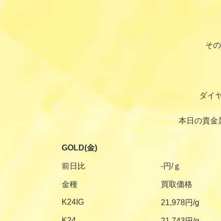
その
ダイ
本日の貴金
GOLD(金)
前日比
-円/ｇ
金種
買取価格
K24IG
21,978円/g
K24
21,743円/g