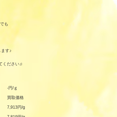
でも
ます♪
てください♫
-円/ｇ
買取価格
7,913円/g
7,819円/g