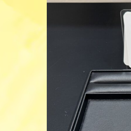
日
時
: