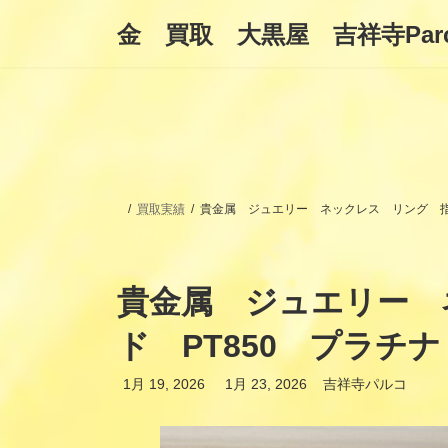
コ
ナ
金 買取 大黒屋 吉祥寺Par
ン
ビ
テ
ゲ
ン
ー
ツ
シ
へ
ョ
ス
ン
キ
に
ッ
移
プ
動
買取実績
貴金属 ジュエリー ネックレス リング 指輪
貴金属 ジュエリー 
ド PT850 プラチ
最
1月 19, 2026
1月 23, 2026
吉祥寺パルコ
終
更
新