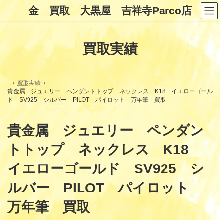
コ
ナ
金 買取 大黒屋 吉祥寺Parco店
ン
ビ
テ
ゲ
ン
ー
ツ
シ
買取実績
へ
ョ
ス
ン
キ
に
ッ
移
プ
動
買取実績
貴金属 ジュエリー ペンダントトップ ネックレス K18 イエローゴール
ド SV925 シルバー PILOT パイロット 万年筆 買取
貴金属 ジュエリー ペンダン
トトップ ネックレス K18
イエローゴールド SV925 シ
ルバー PILOT パイロット
万年筆 買取