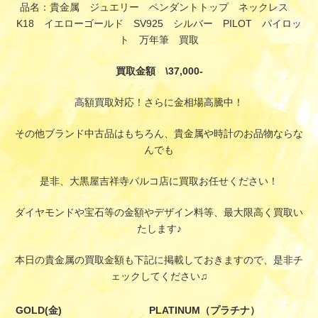
品名：貴金属 ジュエリー ペンダントトップ ネックレス
K18 イエローゴールド SV925 シルバー PILOT パイロッ
ト 万年筆 買取
買取金額 \37,000-
高額買取対応！さらに金相場高騰中！
その他ブランド中古品はもちろん、貴金属や時計のお品物ならな
んでも
是非、大黒屋吉祥寺パルコ店に買取お任せください！
ダイヤモンドや宝石等の金額やデザイン料等、最大限高く買取い
たします♪
本日の貴金属の買取金額も下記に掲載しておきますので、是非チ
ェックしてください♫
GOLD(金)
PLATINUM（プラチナ）