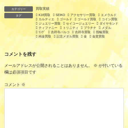
買取実績
カテゴリー
K18買取
SEIKO
アクセサリー買取
エメラルド
タグ
カルティエ
ゴールド
ゴールド買取
コイン買取
ジュエリー買取
セイコージュエリー
ダイヤモンド
ティファニー
トリニティ
プラチナ
メダル
ﾘﾝｸﾞ
吉祥寺パルコ
吉祥寺買取
指輪買取
純金買取
記念メダル買取
金
金貨買取
コメントを残す
メールアドレスが公開されることはありません。
※
が付いている
欄は必須項目です
コメント
※