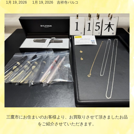
最
1月 19, 2026
1月 19, 2026
吉祥寺パルコ
終
更
新
日
時
:
三鷹市にお住まいのお客様より、お買取りさせて頂きましたお品
をご紹介させていただきます。