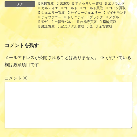
K18買取
SEIKO
アクセサリー買取
エメラルド
タグ
カルティエ
ゴールド
ゴールド買取
コイン買取
ジュエリー買取
セイコージュエリー
ダイヤモンド
ティファニー
トリニティ
プラチナ
メダル
ﾘﾝｸﾞ
吉祥寺パルコ
吉祥寺買取
指輪買取
純金買取
記念メダル買取
金
金貨買取
コメントを残す
メールアドレスが公開されることはありません。
※
が付いている
欄は必須項目です
コメント
※