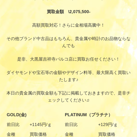
買取金額 \2,075,500-
高額買取対応！さらに金相場高騰中！
その他ブランド中古品はもちろん、貴金属や時計のお品物ならな
んでも
是非、大黒屋吉祥寺パルコ店に買取お任せください！
ダイヤモンドや宝石等の金額やデザイン料等、最大限高く買取い
たします♪
本日の貴金属の買取金額も下記に掲載しておきますので、是非チ
ェックしてください♫
GOLD(金)
PLATINUM（プラチナ）
前日比
+1145円/ｇ
前日比
+129円/ｇ
金種
買取価格
金種
買取価格