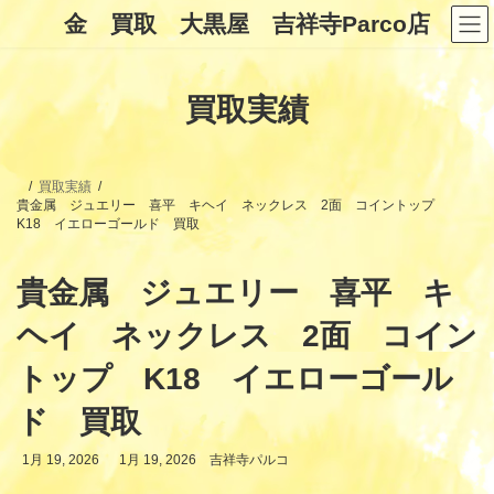
コ
ナ
金 買取 大黒屋 吉祥寺Parco店
ン
ビ
テ
ゲ
ン
ー
ツ
シ
買取実績
へ
ョ
ス
ン
キ
に
ッ
移
プ
動
買取実績
貴金属 ジュエリー 喜平 キヘイ ネックレス 2面 コイントップ
K18 イエローゴールド 買取
貴金属 ジュエリー 喜平 キ
ヘイ ネックレス 2面 コイン
トップ K18 イエローゴール
ド 買取
最
1月 19, 2026
1月 19, 2026
吉祥寺パルコ
終