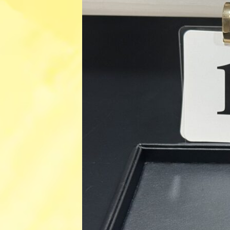
日
時
: