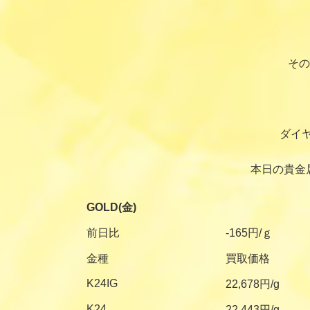
その
ダイ
本日の貴金
GOLD(金)
前日比
-165円/ｇ
金種
買取価格
K24IG
22,678円/g
K24
22,443円/g