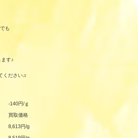
でも
ます♪
てください♫
-140円/ｇ
買取価格
8,613円/g
8,519円/g