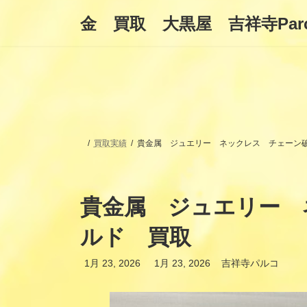
コ
ナ
金 買取 大黒屋 吉祥寺Par
ン
ビ
テ
ゲ
ン
ー
ツ
シ
へ
ョ
ス
ン
キ
に
ッ
移
プ
動
買取実績
貴金属 ジュエリー ネックレス チェーン
貴金属 ジュエリー 
ルド 買取
最
1月 23, 2026
1月 23, 2026
吉祥寺パルコ
終
更
新