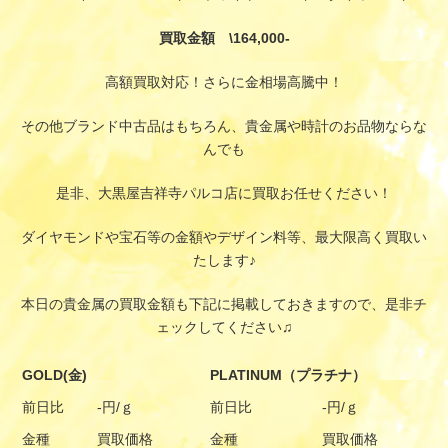
買取金額 \164,000-
高額買取対応！さらに金相場高騰中！
その他ブランド中古品はもちろん、貴金属や時計のお品物ならな
んでも
是非、大黒屋吉祥寺パルコ店に買取お任せください！
ダイヤモンドや宝石等の金額やデザイン料等、最大限高く買取い
たします♪
本日の貴金属の買取金額も下記に掲載しておきますので、是非チ
ェックしてください♫
GOLD(金)
PLATINUM（プラチナ）
前日比
-円/ｇ
前日比
-円/ｇ
金種
買取価格
金種
買取価格