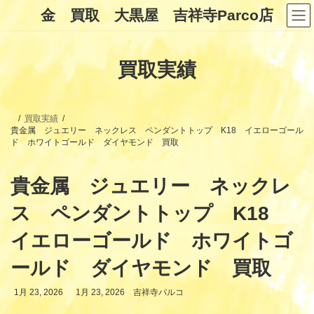
コ
ナ
金 買取 大黒屋 吉祥寺Parco店
ン
ビ
テ
ゲ
ン
ー
ツ
シ
買取実績
へ
ョ
ス
ン
キ
に
ッ
移
プ
動
買取実績
貴金属 ジュエリー ネックレス ペンダントトップ K18 イエローゴール
ド ホワイトゴールド ダイヤモンド 買取
貴金属 ジュエリー ネックレ
ス ペンダントトップ K18
イエローゴールド ホワイトゴ
ールド ダイヤモンド 買取
最
1月 23, 2026
1月 23, 2026
吉祥寺パルコ
終