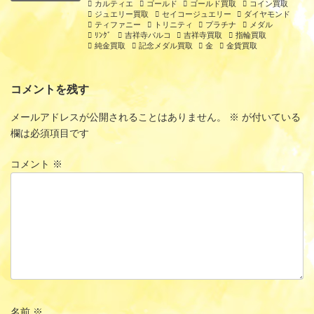
カルティエ
ゴールド
ゴールド買取
コイン買取
ジュエリー買取
セイコージュエリー
ダイヤモンド
ティファニー
トリニティ
プラチナ
メダル
ﾘﾝｸﾞ
吉祥寺パルコ
吉祥寺買取
指輪買取
純金買取
記念メダル買取
金
金貨買取
コメントを残す
メールアドレスが公開されることはありません。
※
が付いている
欄は必須項目です
コメント
※
名前
※