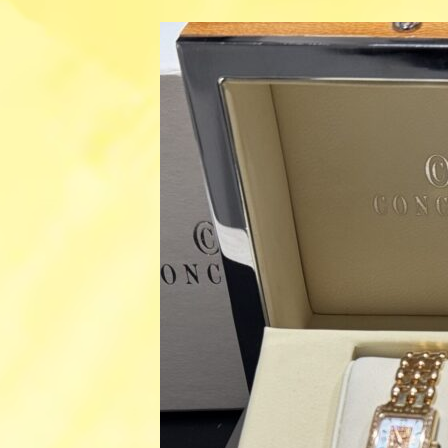
更
新
日
時
: