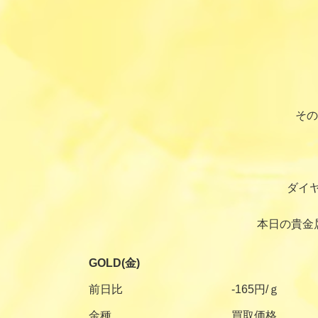
その
ダイ
本日の貴金
GOLD(金)
前日比
-165円/ｇ
金種
買取価格