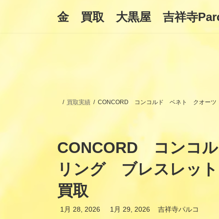
コ
ナ
金 買取 大黒屋 吉祥寺Par
ン
ビ
テ
ゲ
ン
ー
ツ
シ
へ
ョ
ス
ン
キ
に
ッ
移
プ
動
買取実績
CONCORD コンコルド ベネト クオー
CONCORD コン
リング ブレスレット
買取
最
1月 28, 2026
1月 29, 2026
吉祥寺パルコ
終