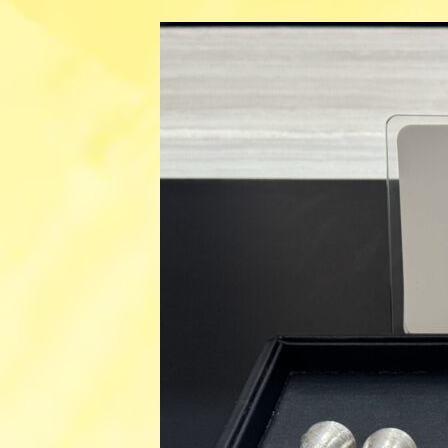
更
新
日
時
: