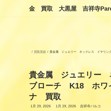
コ
ナ
金 買取 大黒屋 吉祥寺Par
ン
ビ
テ
ゲ
ン
ー
ツ
シ
へ
ョ
ス
ン
キ
に
ッ
移
プ
動
買取実績
貴金属 ジュエリー ネックレス イヤリング
貴金属 ジュエリー
ブローチ K18 ホワ
ナ 買取
最
1月 29, 2026
1月 29, 2026
吉祥寺パルコ
終