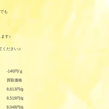
でも
ます♪
てください♫
-140円/ｇ
買取価格
8,613円/g
8,519円/g
8,048円/g