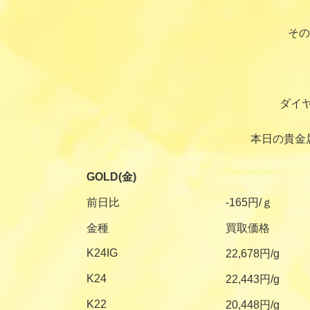
その
ダイ
本日の貴金
GOLD(金)
前日比
-165円/ｇ
金種
買取価格
K24IG
22,678円/g
K24
22,443円/g
K22
20,448円/g