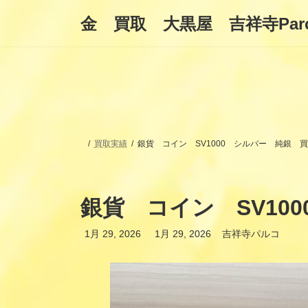
コ
ナ
金 買取 大黒屋 吉祥寺Par
ン
ビ
テ
ゲ
ン
ー
ツ
シ
へ
ョ
ス
ン
キ
に
ッ
移
プ
動
買取実績
銀貨 コイン SV1000 シルバー 純銀 
銀貨 コイン SV10
最
1月 29, 2026
1月 29, 2026
吉祥寺パルコ
終
更
新
日
時
: