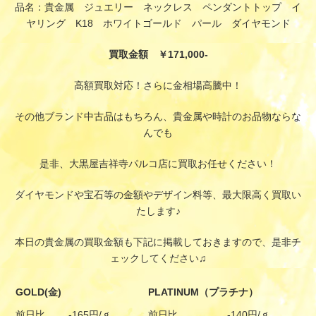
品名：貴金属 ジュエリー ネックレス ペンダントトップ イ
ヤリング K18 ホワイトゴールド パール ダイヤモンド
買取金額 ￥171,000-
高額買取対応！さらに金相場高騰中！
その他ブランド中古品はもちろん、貴金属や時計のお品物ならな
んでも
是非、大黒屋吉祥寺パルコ店に買取お任せください！
ダイヤモンドや宝石等の金額やデザイン料等、最大限高く買取い
たします♪
本日の貴金属の買取金額も下記に掲載しておきますので、是非チ
ェックしてください♫
GOLD(金)
PLATINUM（プラチナ）
前日比
-165円/ｇ
前日比
-140円/ｇ