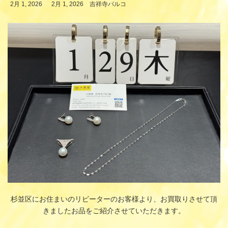
最
2月 1, 2026
2月 1, 2026
吉祥寺パルコ
終
更
新
日
時
:
杉並区にお住まいのリピーターのお客様より、お買取りさせて頂
きましたお品をご紹介させていただきます。