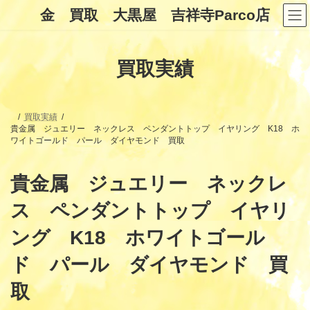
コ
ナ
金 買取 大黒屋 吉祥寺Parco店
ン
ビ
テ
ゲ
ン
ー
ツ
シ
買取実績
へ
ョ
ス
ン
キ
に
ッ
移
プ
動
買取実績
貴金属 ジュエリー ネックレス ペンダントトップ イヤリング K18 ホ
ワイトゴールド パール ダイヤモンド 買取
貴金属 ジュエリー ネックレ
ス ペンダントトップ イヤリ
ング K18 ホワイトゴール
ド パール ダイヤモンド 買
取