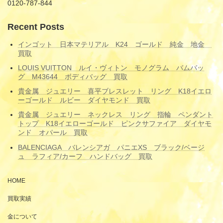
0120-787-844
Recent Posts
インゴット 日本マテリアル K24 ゴールド 純金 地金
買取
LOUIS VUITTON ルイ・ヴィトン モノグラム バムバッ
グ M43644 ボディバッグ 買取
貴金属 ジュエリー 喜平ブレスレット リング K18イエロ
ーゴールド ルビー ダイヤモンド 買取
貴金属 ジュエリー ネックレス リング 指輪 ペンダント
トップ K18イエローゴールド ピンクサファイア ダイヤモ
ンド オパール 買取
BALENCIAGA バレンシアガ パニエXS ブラック/ベージ
ュ ラフィア/カーフ ハンドバッグ 買取
HOME
買取実績
金について