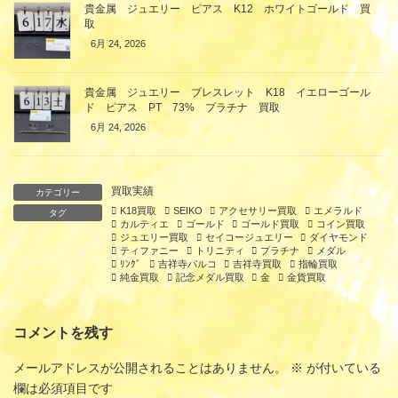
貴金属 ジュエリー ピアス K12 ホワイトゴールド 買
取
6月 24, 2026
貴金属 ジュエリー ブレスレット K18 イエローゴール
ド ピアス PT 73% プラチナ 買取
6月 24, 2026
買取実績
カテゴリー
K18買取
SEIKO
アクセサリー買取
エメラルド
タグ
カルティエ
ゴールド
ゴールド買取
コイン買取
ジュエリー買取
セイコージュエリー
ダイヤモンド
ティファニー
トリニティ
プラチナ
メダル
ﾘﾝｸﾞ
吉祥寺パルコ
吉祥寺買取
指輪買取
純金買取
記念メダル買取
金
金貨買取
コメントを残す
メールアドレスが公開されることはありません。
※
が付いている
欄は必須項目です