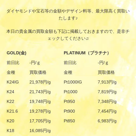
ダイヤモンドや宝石等の金額やデザイン料等、最大限高く買取い
たします♪
本日の貴金属の買取金額も下記に掲載しておきますので、是非チ
ェックしてください♫
GOLD(金)
PLATINUM（プラチナ）
前日比
-円/ｇ
前日比
-円/ｇ
金種
買取価格
金種
買取価格
K24IG
21,978円/g
Pt1000IG
7,913円/g
K24
21,743円/g
Pt1000
7,819円/g
K22
19,748円/g
Pt950
7,348円/g
K21.6
19,278円/g
Pt900
7,454円/g
K20
17,705円/g
Pt850
6,983円/g
K18
16,085円/g