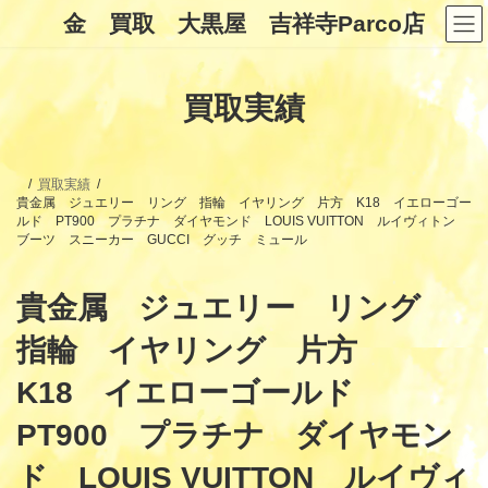
コ
ナ
金 買取 大黒屋 吉祥寺Parco店
ン
ビ
テ
ゲ
ン
ー
ツ
シ
買取実績
へ
ョ
ス
ン
キ
に
ッ
移
プ
動
買取実績
貴金属 ジュエリー リング 指輪 イヤリング 片方 K18 イエローゴー
ルド PT900 プラチナ ダイヤモンド LOUIS VUITTON ルイヴィトン
ブーツ スニーカー GUCCI グッチ ミュール
貴金属 ジュエリー リング
指輪 イヤリング 片方
K18 イエローゴールド
PT900 プラチナ ダイヤモン
ド LOUIS VUITTON ルイヴィ