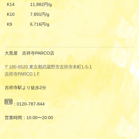
K14
11,882円/g
K10
7,891円/g
K9
6,716円/g
大黒屋 吉祥寺PARCO店
〒180-8520 東京都武蔵野市吉祥寺本町1-5-1
吉祥寺PARCO１F
吉祥寺駅より徒歩2分
：0120-787-844
営業時間：10:00〜20:00