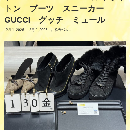
トン ブーツ スニーカー
GUCCI グッチ ミュール
最
2月 1, 2026
2月 1, 2026
吉祥寺パルコ
終
更
新
日
時
: