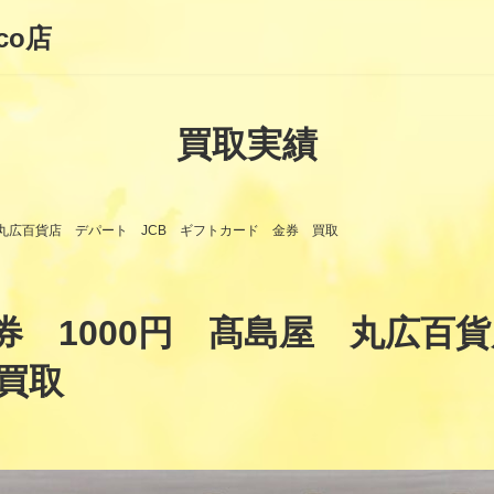
co店
買取実績
 丸広百貨店 デパート JCB ギフトカード 金券 買取
券 1000円 髙島屋 丸広百
買取