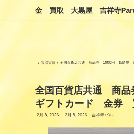
コ
ナ
金 買取 大黒屋 吉祥寺Par
ン
ビ
テ
ゲ
ン
ー
ツ
シ
へ
ョ
ス
ン
キ
に
ッ
移
プ
動
買取実績
全国百貨店共通 商品券 1000円 髙島屋
全国百貨店共通 商品
ギフトカード 金券 
最
2月 8, 2026
2月 8, 2026
吉祥寺パルコ
終
更
新