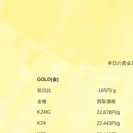
本日の貴金
GOLD(金)
前日比
-165円/ｇ
金種
買取価格
K24IG
22,678円/g
K24
22,443円/g