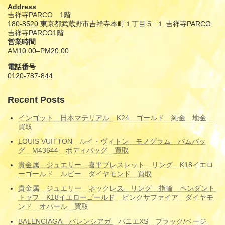
Address
吉祥寺PARCO 1階
180-8520 東京都武蔵野市吉祥寺本町１丁目５−１ 吉祥寺PARCO
吉祥寺PARCO1階
営業時間
AM10:00–PM20:00
電話番号
0120-787-844
Recent Posts
インゴット 日本マテリアル K24 ゴールド 純金 地金
買取
LOUIS VUITTON ルイ・ヴィトン モノグラム バムバッ
グ M43644 ボディバッグ 買取
貴金属 ジュエリー 喜平ブレスレット リング K18イエロ
ーゴールド ルビー ダイヤモンド 買取
貴金属 ジュエリー ネックレス リング 指輪 ペンダント
トップ K18イエローゴールド ピンクサファイア ダイヤモ
ンド オパール 買取
BALENCIAGA バレンシアガ パニエXS ブラック/ベージ