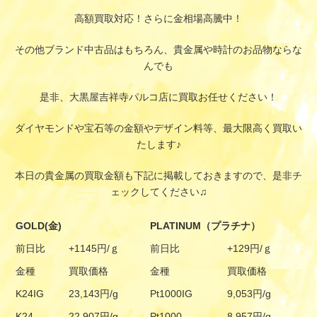
高額買取対応！さらに金相場高騰中！
その他ブランド中古品はもちろん、貴金属や時計のお品物ならな
んでも
是非、大黒屋吉祥寺パルコ店に買取お任せください！
ダイヤモンドや宝石等の金額やデザイン料等、最大限高く買取い
たします♪
本日の貴金属の買取金額も下記に掲載しておきますので、是非チ
ェックしてください♫
GOLD(金)
PLATINUM（プラチナ）
前日比
+1145円/ｇ
前日比
+129円/ｇ
金種
買取価格
金種
買取価格
K24IG
23,143円/g
Pt1000IG
9,053円/g
K24
22,907円/g
Pt1000
8,957円/g