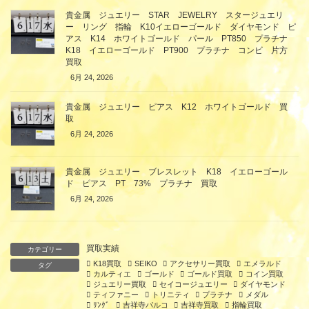
貴金属 ジュエリー STAR JEWELRY スタージュエリ
ー リング 指輪 K10イエローゴールド ダイヤモンド ピ
アス K14 ホワイトゴールド パール PT850 プラチナ
K18 イエローゴールド PT900 プラチナ コンビ 片方
買取
6月 24, 2026
貴金属 ジュエリー ピアス K12 ホワイトゴールド 買
取
6月 24, 2026
貴金属 ジュエリー ブレスレット K18 イエローゴール
ド ピアス PT 73% プラチナ 買取
6月 24, 2026
買取実績
カテゴリー
K18買取
SEIKO
アクセサリー買取
エメラルド
タグ
カルティエ
ゴールド
ゴールド買取
コイン買取
ジュエリー買取
セイコージュエリー
ダイヤモンド
ティファニー
トリニティ
プラチナ
メダル
ﾘﾝｸﾞ
吉祥寺パルコ
吉祥寺買取
指輪買取