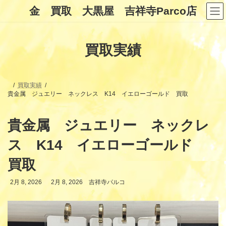
コ
ナ
金 買取 大黒屋 吉祥寺Parco店
ン
ビ
テ
ゲ
ン
ー
ツ
シ
買取実績
へ
ョ
ス
ン
キ
に
ッ
移
プ
動
買取実績
貴金属 ジュエリー ネックレス K14 イエローゴールド 買取
貴金属 ジュエリー ネックレ
ス K14 イエローゴールド
買取
最
2月 8, 2026
2月 8, 2026
吉祥寺パルコ
終
更
新
日
時