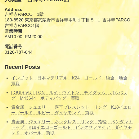
Address
吉祥寺PARCO 1階
180-8520 東京都武蔵野市吉祥寺本町１丁目５−１ 吉祥寺PARCO
吉祥寺PARCO1階
営業時間
AM10:00–PM20:00
電話番号
0120-787-844
Recent Posts
インゴット 日本マテリアル K24 ゴールド 純金 地金
買取
LOUIS VUITTON ルイ・ヴィトン モノグラム バムバッ
グ M43644 ボディバッグ 買取
貴金属 ジュエリー 喜平ブレスレット リング K18イエロ
ーゴールド ルビー ダイヤモンド 買取
貴金属 ジュエリー ネックレス リング 指輪 ペンダント
トップ K18イエローゴールド ピンクサファイア ダイヤモ
ンド オパール 買取