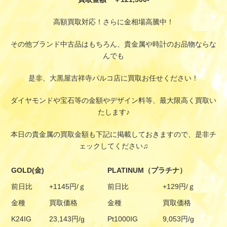
高額買取対応！さらに金相場高騰中！
その他ブランド中古品はもちろん、貴金属や時計のお品物ならな
んでも
是非、大黒屋吉祥寺パルコ店に買取お任せください！
ダイヤモンドや宝石等の金額やデザイン料等、最大限高く買取い
たします♪
本日の貴金属の買取金額も下記に掲載しておきますので、是非チ
ェックしてください♫
GOLD(金)
PLATINUM（プラチナ）
前日比
+1145円/ｇ
前日比
+129円/ｇ
金種
買取価格
金種
買取価格
K24IG
23,143円/g
Pt1000IG
9,053円/g