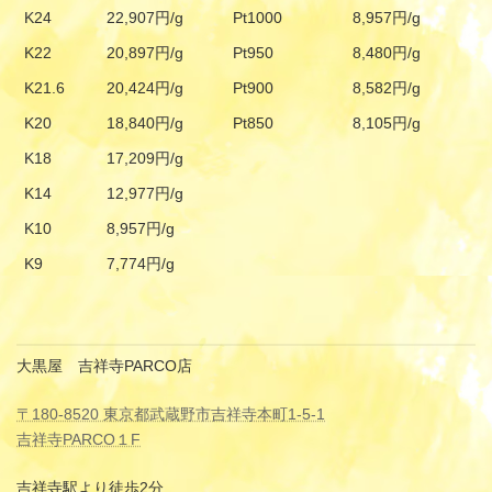
K24
22,907円/g
Pt1000
8,957円/g
K22
20,897円/g
Pt950
8,480円/g
K21.6
20,424円/g
Pt900
8,582円/g
K20
18,840円/g
Pt850
8,105円/g
K18
17,209円/g
K14
12,977円/g
K10
8,957円/g
K9
7,774円/g
大黒屋 吉祥寺PARCO店
〒180-8520 東京都武蔵野市吉祥寺本町1-5-1
吉祥寺PARCO１F
吉祥寺駅より徒歩2分