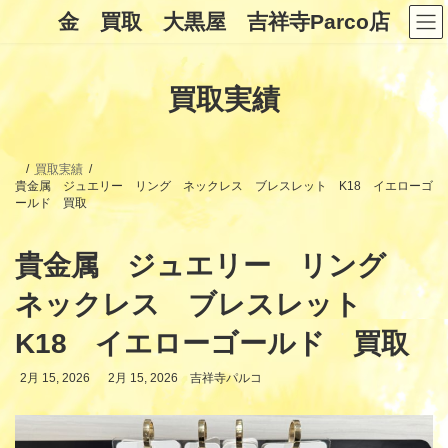
コ
ナ
金 買取 大黒屋 吉祥寺Parco店
ン
ビ
テ
ゲ
ン
ー
ツ
シ
買取実績
へ
ョ
ス
ン
キ
に
ッ
移
プ
動
買取実績
貴金属 ジュエリー リング ネックレス ブレスレット K18 イエローゴ
ールド 買取
貴金属 ジュエリー リング
ネックレス ブレスレット
K18 イエローゴールド 買取
最
2月 15, 2026
2月 15, 2026
吉祥寺パルコ
終
更
新
日