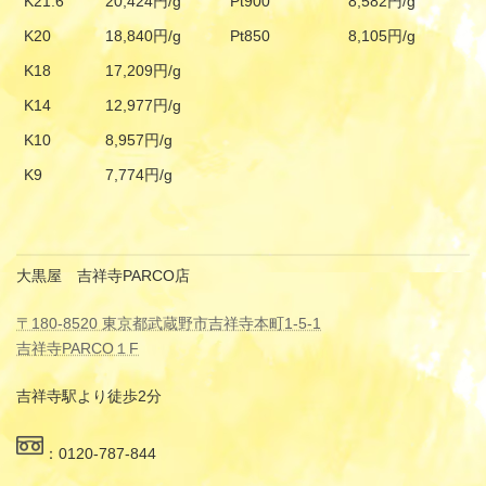
K21.6
20,424円/g
Pt900
8,582円/g
K20
18,840円/g
Pt850
8,105円/g
K18
17,209円/g
K14
12,977円/g
K10
8,957円/g
K9
7,774円/g
大黒屋 吉祥寺PARCO店
〒180-8520 東京都武蔵野市吉祥寺本町1-5-1
吉祥寺PARCO１F
吉祥寺駅より徒歩2分
：0120-787-844