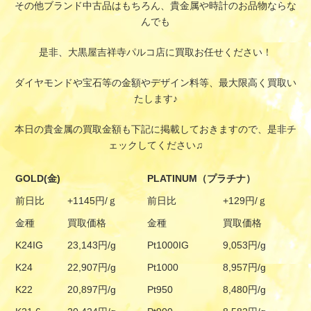
その他ブランド中古品はもちろん、貴金属や時計のお品物ならな
んでも
是非、大黒屋吉祥寺パルコ店に買取お任せください！
ダイヤモンドや宝石等の金額やデザイン料等、最大限高く買取い
たします♪
本日の貴金属の買取金額も下記に掲載しておきますので、是非チ
ェックしてください♫
GOLD(金)
PLATINUM（プラチナ）
前日比
+1145円/ｇ
前日比
+129円/ｇ
金種
買取価格
金種
買取価格
K24IG
23,143円/g
Pt1000IG
9,053円/g
K24
22,907円/g
Pt1000
8,957円/g
K22
20,897円/g
Pt950
8,480円/g