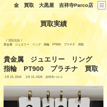
コ
ナ
金 買取 大黒屋 吉祥寺Parco店
ン
ビ
テ
ゲ
ン
ー
ツ
シ
買取実績
へ
ョ
ス
ン
キ
に
ッ
移
プ
動
買取実績
貴金属 ジュエリー リング 指輪 PT900 プラチナ 買取
貴金属 ジュエリー リング
指輪 PT900 プラチナ 買取
最
2月 15, 2026
2月 15, 2026
吉祥寺パルコ
終
更
新
日
時
: