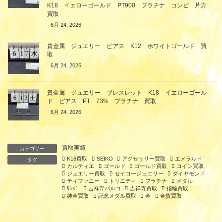
K18 イエローゴールド PT900 プラチナ コンビ 片方
買取
6月 24, 2026
貴金属 ジュエリー ピアス K12 ホワイトゴールド 買
取
6月 24, 2026
貴金属 ジュエリー ブレスレット K18 イエローゴール
ド ピアス PT 73% プラチナ 買取
6月 24, 2026
買取実績
カテゴリー
K18買取
SEIKO
アクセサリー買取
エメラルド
タグ
カルティエ
ゴールド
ゴールド買取
コイン買取
ジュエリー買取
セイコージュエリー
ダイヤモンド
ティファニー
トリニティ
プラチナ
メダル
ﾘﾝｸﾞ
吉祥寺パルコ
吉祥寺買取
指輪買取
純金買取
記念メダル買取
金
金貨買取