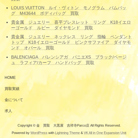
LOUIS VUITTON ルイ・ヴィトン モノグラム バムバッ
グ M43644 ボディバッグ 買取
貴金属 ジュエリー 喜平ブレスレット リング K18イエロ
ーゴールド ルビー ダイヤモンド 買取
貴金属 ジュエリー ネックレス リング 指輪 ペンダント
トップ K18イエローゴールド ピンクサファイア ダイヤモ
ンド オパール 買取
BALENCIAGA バレンシアガ パニエXS ブラック/ベージ
ュ ラフィア/カーフ ハンドバッグ 買取
HOME
買取実績
金について
求人
Copyright © 金 買取 大黒屋 吉祥寺Parco店 All Rights Reserved.
Powered by
WordPress
with
Lightning Theme
&
VK All in One Expansion Unit