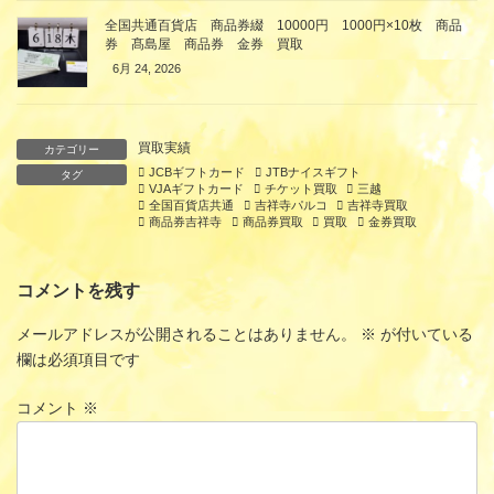
全国共通百貨店 商品券綴 10000円 1000円×10枚 商品
券 髙島屋 商品券 金券 買取
6月 24, 2026
買取実績
カテゴリー
JCBギフトカード
JTBナイスギフト
タグ
VJAギフトカード
チケット買取
三越
全国百貨店共通
吉祥寺パルコ
吉祥寺買取
商品券吉祥寺
商品券買取
買取
金券買取
コメントを残す
メールアドレスが公開されることはありません。
※
が付いている
欄は必須項目です
コメント
※