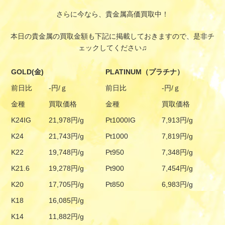
さらに今なら、貴金属高価買取中！
本日の貴金属の買取金額も下記に掲載しておきますので、是非チ
ェックしてください♫
GOLD(金)
PLATINUM（プラチナ）
前日比
-円/ｇ
前日比
-円/ｇ
金種
買取価格
金種
買取価格
K24IG
21,978円/g
Pt1000IG
7,913円/g
K24
21,743円/g
Pt1000
7,819円/g
K22
19,748円/g
Pt950
7,348円/g
K21.6
19,278円/g
Pt900
7,454円/g
K20
17,705円/g
Pt850
6,983円/g
K18
16,085円/g
K14
11,882円/g