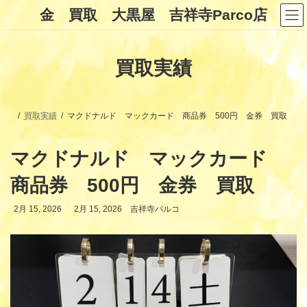
コ
ナ
金 買取 大黒屋 吉祥寺Parco店
ン
ビ
テ
ゲ
ン
ー
ツ
シ
買取実績
へ
ョ
ス
ン
キ
に
ッ
移
プ
動
買取実績
マクドナルド マックカード 商品券 500円 金券 買取
マクドナルド マックカード
商品券 500円 金券 買取
最
2月 15, 2026
2月 15, 2026
吉祥寺パルコ
終
更
新
日
時
: