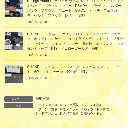
Bottega Veneta ボッテガ ヴェネタ イントレチャート トー
トバッグ ブラック レザー PRADA プラダ ショルダー
バッグ ブラウン スエード GUCCI グッチ フェラガ
モ ベルト ブラック レザー 買取
6月 30, 2026
CHANEL シャネル カメリアロゴ トートバッグ ブラッ
ク ホワイト レザー ニュートラベルライントート ブラウ
ン ブラック ナイロン レザー 貴金属 ネックレス ペン
ダントトップ K18 イエローゴールド 買取
6月 24, 2026
CHANEL シャネル ココマーク ロングネックレス ゴール
ド GP ヴィンテージ 90年代 買取
6月 24, 2026
買取実績
カテゴリー
コインケース
バッグ買取
ブランド財布
タグ
ブランド買取
モノグラム
ルイヴィトン買取
吉祥寺パルコ
吉祥寺買取
新品ヴィトン