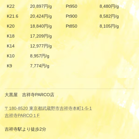
K22
20,897円/g
Pt950
8,480円/g
K21.6
20,424円/g
Pt900
8,582円/g
K20
18,840円/g
Pt850
8,105円/g
K18
17,209円/g
K14
12,977円/g
K10
8,957円/g
K9
7,774円/g
大黒屋 吉祥寺PARCO店
〒180-8520 東京都武蔵野市吉祥寺本町1-5-1
吉祥寺PARCO１F
吉祥寺駅より徒歩2分