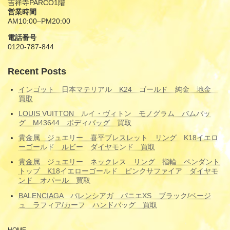
吉祥寺PARCO1階
営業時間
AM10:00–PM20:00
電話番号
0120-787-844
Recent Posts
インゴット 日本マテリアル K24 ゴールド 純金 地金
買取
LOUIS VUITTON ルイ・ヴィトン モノグラム バムバッ
グ M43644 ボディバッグ 買取
貴金属 ジュエリー 喜平ブレスレット リング K18イエロ
ーゴールド ルビー ダイヤモンド 買取
貴金属 ジュエリー ネックレス リング 指輪 ペンダント
トップ K18イエローゴールド ピンクサファイア ダイヤモ
ンド オパール 買取
BALENCIAGA バレンシアガ パニエXS ブラック/ベージ
ュ ラフィア/カーフ ハンドバッグ 買取
HOME