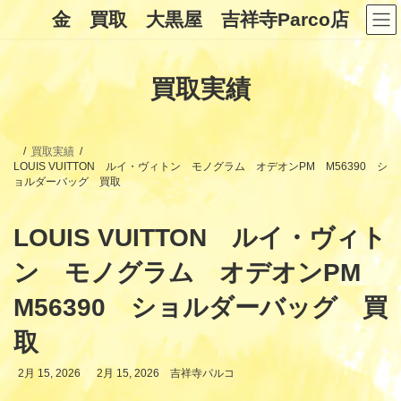
コ
ナ
金 買取 大黒屋 吉祥寺Parco店
ン
ビ
テ
ゲ
ン
ー
ツ
シ
買取実績
へ
ョ
ス
ン
キ
に
ッ
移
プ
動
買取実績
LOUIS VUITTON ルイ・ヴィトン モノグラム オデオンPM M56390 シ
ョルダーバッグ 買取
LOUIS VUITTON ルイ・ヴィト
ン モノグラム オデオンPM
M56390 ショルダーバッグ 買
取
最
2月 15, 2026
2月 15, 2026
吉祥寺パルコ
終