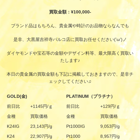
買取金額：¥100,000-
ブランド品はもちろん、貴金属や時計のお品物ならなんでも
是非、大黒屋吉祥寺パルコ店に買取お任せください('ω')ノ
ダイヤモンドや宝石等の金額やデザイン料等、最大限高く買取い
たします♪
本日の貴金属の買取金額も下記に掲載しておきますので、是非チ
ェックしてください♫
GOLD(金)
PLATINUM（プラチナ）
前日比
+1145円/ｇ
前日比
+129円/ｇ
金種
買取価格
金種
買取価格
K24IG
23,143円/g
Pt1000IG
9,053円/g
K24
22,907円/g
Pt1000
8,957円/g