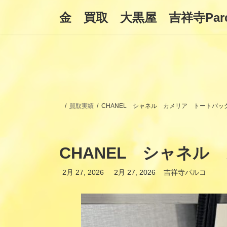
コ
ナ
金 買取 大黒屋 吉祥寺Par
ン
ビ
テ
ゲ
ン
ー
ツ
シ
へ
ョ
ス
ン
キ
に
ッ
移
プ
動
買取実績
CHANEL シャネル カメリア トートバ
CHANEL シャネ
最
2月 27, 2026
2月 27, 2026
吉祥寺パルコ
終
更
新
日
時
: