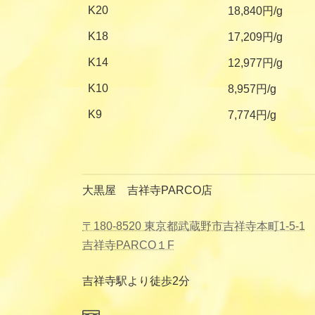
K20
18,840円/g
K18
17,209円/g
K14
12,977円/g
K10
8,957円/g
K9
7,774円/g
大黒屋 吉祥寺PARCO店
〒180-8520 東京都武蔵野市吉祥寺本町1-5-1
吉祥寺PARCO１F
吉祥寺駅より徒歩2分