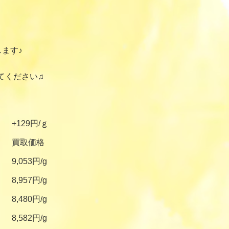
ます♪
てください♫
+129円/ｇ
買取価格
9,053円/g
8,957円/g
8,480円/g
8,582円/g