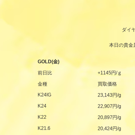
ダイ
本日の貴金
GOLD(金)
前日比
+1145円/ｇ
金種
買取価格
K24IG
23,143円/g
K24
22,907円/g
K22
20,897円/g
K21.6
20,424円/g