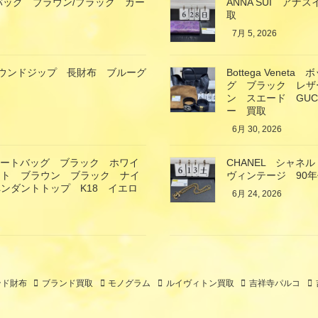
バッグ ブラウン/ブラック カー
ANNA SUI ア
取
7月 5, 2026
ガモ ラウンドジップ 長財布 ブルーグ
Bottega Ven
グ ブラック レザ
ン スエード GU
ー 買取
6月 30, 2026
トートバッグ ブラック ホワイ
CHANEL シャ
ート ブラウン ブラック ナイ
ヴィンテージ 90
ンダントトップ K18 イエロ
6月 24, 2026
ンド財布
ブランド買取
モノグラム
ルイヴィトン買取
吉祥寺パルコ