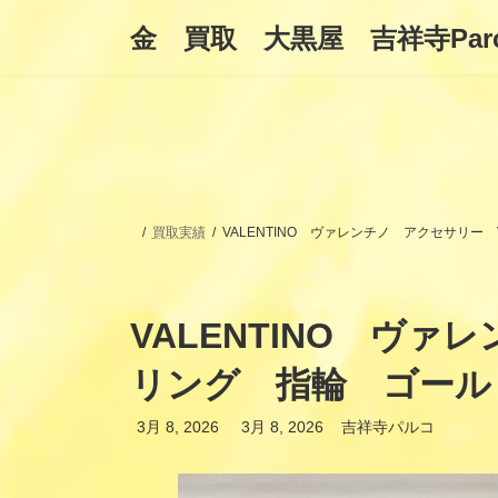
コ
ナ
金 買取 大黒屋 吉祥寺Par
ン
ビ
テ
ゲ
ン
ー
ツ
シ
へ
ョ
ス
ン
キ
に
ッ
移
プ
動
買取実績
VALENTINO ヴァレンチノ アクセサリ
VALENTINO 
リング 指輪 ゴール
最
3月 8, 2026
3月 8, 2026
吉祥寺パルコ
終
更
新