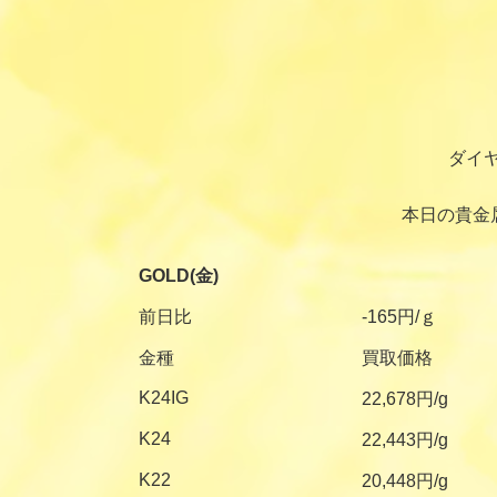
ダイ
本日の貴金
GOLD(金)
前日比
-165円/ｇ
金種
買取価格
K24IG
22,678円/g
K24
22,443円/g
K22
20,448円/g