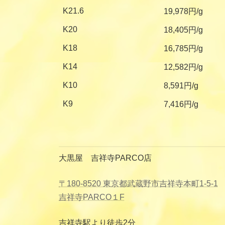
K21.6
19,978円/g
K20
18,405円/g
K18
16,785円/g
K14
12,582円/g
K10
8,591円/g
K9
7,416円/g
大黒屋 吉祥寺PARCO店
〒180-8520 東京都武蔵野市吉祥寺本町1-5-1
吉祥寺PARCO１F
吉祥寺駅より徒歩2分