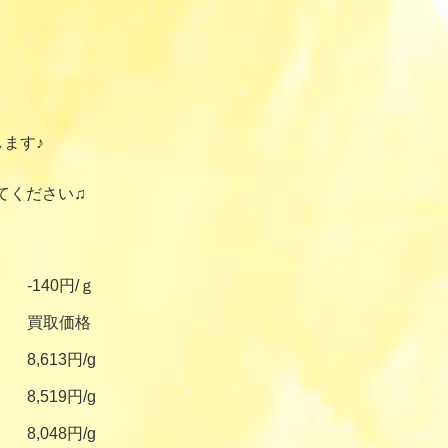
ます♪
てください♫
-140円/ｇ
買取価格
8,613円/g
8,519円/g
8,048円/g