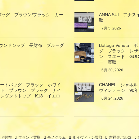
バッグ ブラウン/ブラック カー
ANNA SUI ア
取
7月 5, 2026
ガモ ラウンドジップ 長財布 ブルーグ
Bottega Ven
グ ブラック レザ
ン スエード GU
ー 買取
6月 30, 2026
トートバッグ ブラック ホワイ
CHANEL シャ
ート ブラウン ブラック ナイ
ヴィンテージ 90
ンダントトップ K18 イエロ
6月 24, 2026
ンド財布
ブランド買取
モノグラム
ルイヴィトン買取
吉祥寺パルコ