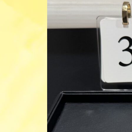
日
時
: